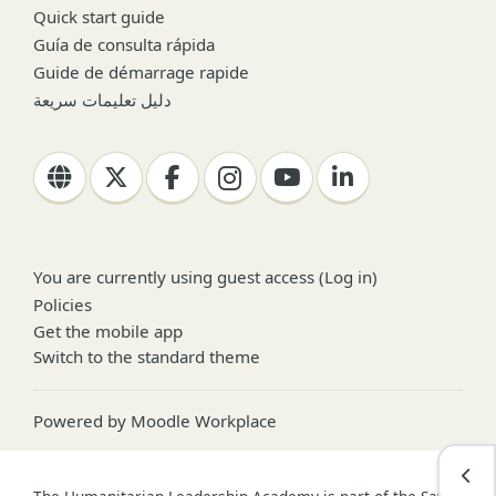
Quick start guide
Guía de consulta rápida
Guide de démarrage rapide
دليل تعليمات سريعة
You are currently using guest access (
Log in
)
Policies
Get the mobile app
Switch to the standard theme
Powered by
Moodle Workplace
Open