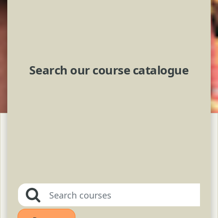
Search our course catalogue
Bloques
Salta Our Topics
Search courses