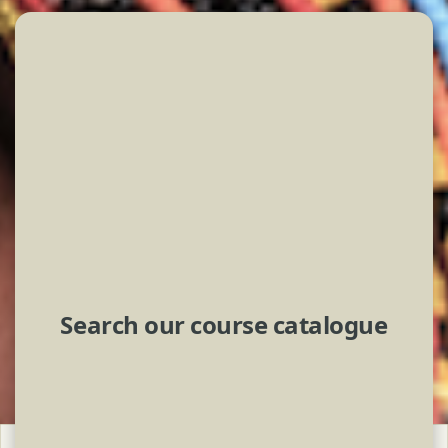
Search our course catalogue
لكتل
جاوز Our Topics