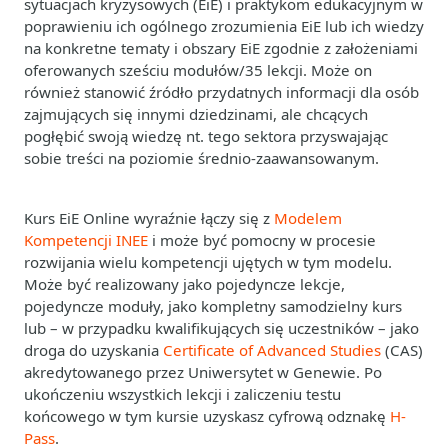
sytuacjach kryzysowych (EiE) i praktykom edukacyjnym w
poprawieniu ich ogólnego zrozumienia EiE lub ich wiedzy
na konkretne tematy i obszary EiE zgodnie z założeniami
oferowanych sześciu modułów/35 lekcji. Może on
również stanowić źródło przydatnych informacji dla osób
zajmujących się innymi dziedzinami, ale chcących
pogłębić swoją wiedzę nt. tego sektora przyswajając
sobie treści na poziomie średnio-zaawansowanym.
Kurs EiE Online wyraźnie łączy się z
Modelem
Kompetencji INEE
i może być pomocny w procesie
rozwijania wielu kompetencji ujętych w tym modelu.
Może być realizowany jako pojedyncze lekcje,
pojedyncze moduły, jako kompletny samodzielny kurs
lub – w przypadku kwalifikujących się uczestników – jako
droga do uzyskania
Certificate of Advanced Studies
(CAS)
akredytowanego przez Uniwersytet w Genewie. Po
ukończeniu wszystkich lekcji i zaliczeniu testu
końcowego w tym kursie uzyskasz cyfrową odznakę
H-
Pass
.