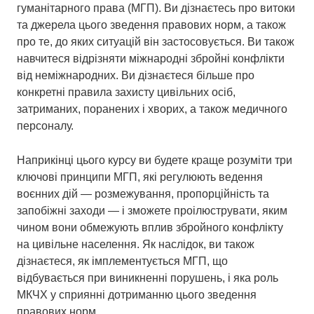
гуманітарного права (МГП). Ви дізнаєтесь про витоки
та джерела цього зведення правових норм, а також
про те, до яких ситуацій він застосовується. Ви також
навчитеся відрізняти міжнародні збройні конфлікти
від неміжнародних. Ви дізнаєтеся більше про
конкретні правила захисту цивільних осіб,
затриманих, поранених і хворих, а також медичного
персоналу.
Наприкінці цього курсу ви будете краще розуміти три
ключові принципи МГП, які регулюють ведення
воєнних дій — розмежування, пропорційність та
запобіжні заходи — і зможете проілюструвати, яким
чином вони обмежують вплив збройного конфлікту
на цивільне населення. Як наслідок, ви також
дізнаєтеся, як імплементується МГП, що
відбувається при виникненні порушень, і яка роль
МКЧХ у сприянні дотриманню цього зведення
правових норм.