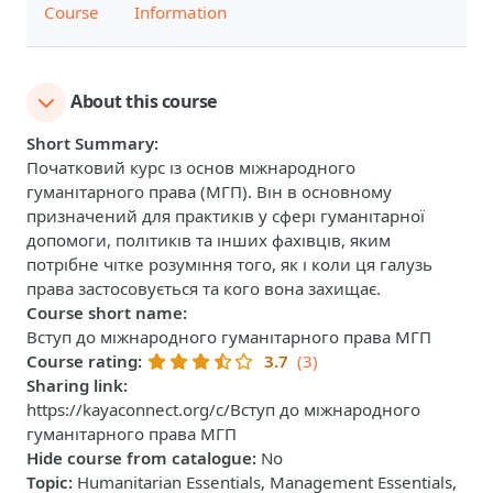
Course
Information
About this course
Short Summary
:
Початковий курс із основ міжнародного
гуманітарного права (МГП). Він в основному
призначений для практиків у сфері гуманітарної
допомоги, політиків та інших фахівців, яким
потрібне чітке розуміння того, як і коли ця галузь
права застосовується та кого вона захищає.
Course short name
:
Вступ до міжнародного гуманітарного права МГП
Course rating
:
3.7
(3)
Sharing link
:
https://kayaconnect.org/c/Вступ до міжнародного
гуманітарного права МГП
Hide course from catalogue
:
No
Topic
:
Humanitarian Essentials, Management Essentials,