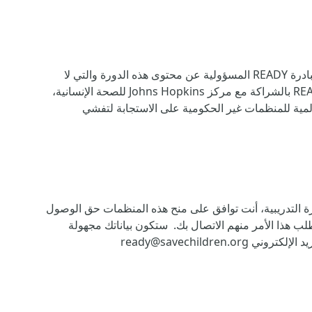
أصبحت هذه الدورة ممكنة بفضل الدعم السخي من الشعب الأمريكي من خلال الوكالة الأمريكية للتنمية الدولية (USAID). تتحمل مبادرة READY المسؤولية عن محتوى هذه الدورة والتي لا
تعكس بالضرورة آراء الوكالة الأمريكية للتنمية الدولية أو حكومة الولايات المتحدة. بقيادة منظمة إنقاذ الطفولة، يتم تنفيذ مبادرة READY بالشراكة مع مركز Johns Hopkins للصحة الإنسانية،
 وأكاديمية القيادة الإنسانية. يعمل برنامج READY على زيادة القدرة العالمية للمنظمات غير الحكومية على الاستجابة لتفشي
لة، وأكاديمية القيادة الإنسانية، ومبادرة READY. بانضمامك إلى هذه الدورة التدريبية، أنت توافق على منح هذه المنظمات حق الوصول
ريبية. قد يتطلب هذا الأمر منهم الاتصال بك. ستكون بياناتك مجهولة
ready@savechild