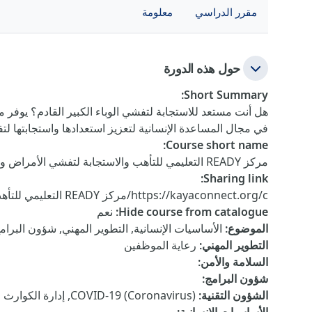
مقرر الدراسي
معلومة
حول هذه الدورة
:
Short Summary
في مجال المساعدة الإنسانية لتعزيز استعدادها واستجابتها لت
:
Course short name
مركز READY التعليمي للتأهب والاستجابة لتفشي الأمراض والأوبئة
:
Sharing link
https://kayaconnect.org/c/مركز READY التعليمي للتأهب والاستجابة لتفشي الأمراض والأوبئة
Hide course from catalogue
:
نعم
الموضوع
:
الأساسيات الإنسانية, التطوير المهني, شؤون البرامج
التطوير المهني
:
رعاية الموظفين
السلامة والأمن
:
شؤون البرامج
:
الشؤون التقنية
:
COVID-19 (Coronavirus), إدارة الكوارث والحد من المخاطر, المياه والصرف الصحي والنظافة الصحية