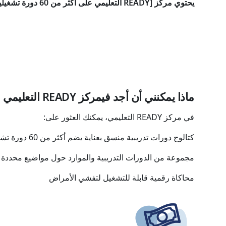
يحتوي مركز [READY التعليمي على أكثر من 60 دورة تشغيلية وتقنية ذات صلة بالعاملين في المجال الإنساني من خلفيات وخبرات متنوعة.
ماذا يمكنني أن أجد في
مركز READY التعليمي للتأهب والاستجابة لتفشي الأمراض والأوبئة
في مركز READY التعليمي، يمكنك العثور على:
كتالوج دورات تدريبية منسق بعناية يضم أكثر من 60 دورة تشغيلية وتقنية لك ولفريقك
مجموعة من الدورات التدريبية والموارد حول مواضيع محددة
محاكاة رقمية قابلة للتشغيل لتفشي الأمراض