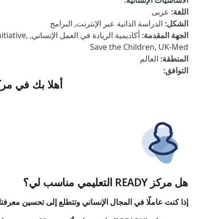
الأساسيات الإنسانية
:
اللغة
:
عربى
الشكل
:
الدراسة الذاتية عبر الإنترنت, البرامج
الجهة المقدمة
:
أكاديمية ا
Save the Children, UK-Med
المنطقة
:
العالم
التوافق
:
أهلا بك في
مركز READY التعليمي للتأهب وا
هل مركز READY التعليمي مناسب لي؟
إذا كنت عاملًا في المجال الإنساني وتتطلع إلى تحسين معرفتك ومهاراتك ل