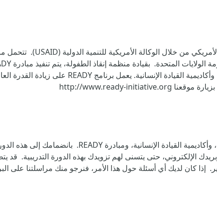
ومركز Johns Hopkins لبرامج الاتصال، ومنظمة UK-Med،
http://www.ready-in
تم تصميم هذه الدورة وإدارتها من قبل منظمة حماية الطفو
 في Kaya، بما في ذلك اسمك وبريدك الإلكتروني، حتى يتسنى لهم تزويدك بهذه الدورة التد
 لديك أي أسئلة حول هذا الأمر، فنرجو منك مراسلتنا على البريد الإلكتروني ren.org