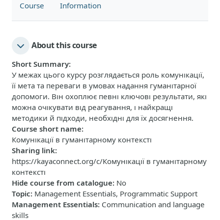
Course
Information
About this course
Short Summary
:
У межах цього курсу розглядається роль комунікації,
її мета та переваги в умовах надання гуманітарної
допомоги. Він охоплює певні ключові результати, які
можна очікувати від реагування, і найкращі
методики й підходи, необхідні для їх досягнення.
Course short name
:
Комунікації в гуманітарному контексті
Sharing link
:
https://kayaconnect.org/c/Комунікації в гуманітарному
контексті
Hide course from catalogue
:
No
Topic
:
Management Essentials, Programmatic Support
Management Essentials
:
Communication and language
skills