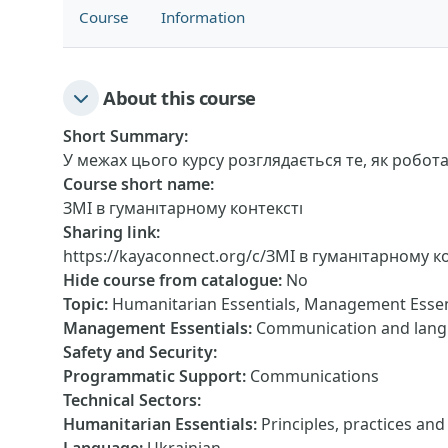
Course
Information
About this course
Short Summary
:
У межах цього курсу розглядається те, як робота
Course short name
:
ЗМІ в гуманітарному контексті
Sharing link
:
https://kayaconnect.org/c/ЗМІ в гуманітарному к
Hide course from catalogue
:
No
Topic
:
Humanitarian Essentials, Management Essen
Management Essentials
:
Communication and langu
Safety and Security
:
Programmatic Support
:
Communications
Technical Sectors
:
Humanitarian Essentials
:
Principles, practices an