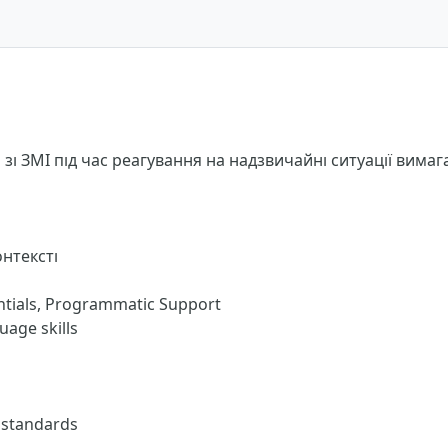
 зі ЗМІ під час реагування на надзвичайні ситуації вим
онтексті
tials, Programmatic Support
age skills
d standards