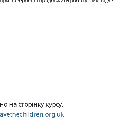
 при поверненні продовжити роботу з місця, де
о на сторінку курсу.
avethechildren.org.uk