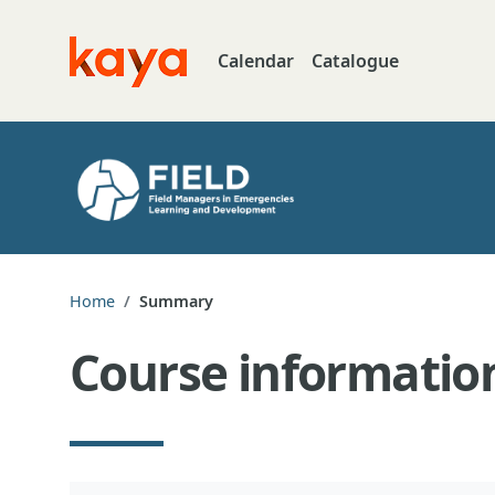
Skip to main content
Calendar
Catalogue
Go to home
Home
Summary
Course informatio