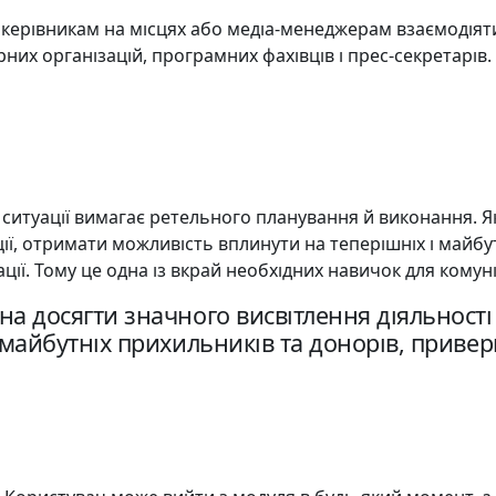
ерівникам на місцях або медіа-менеджерам взаємодіяти з
арних організацій, програмних фахівців і прес-секретарів.
і ситуації вимагає ретельного планування й виконання.
ції, отримати можливість вплинути на теперішніх і майбу
ції. Тому це одна із вкрай необхідних навичок для кому
а досягти значного висвітлення діяльності 
майбутніх прихильників та донорів, приверн