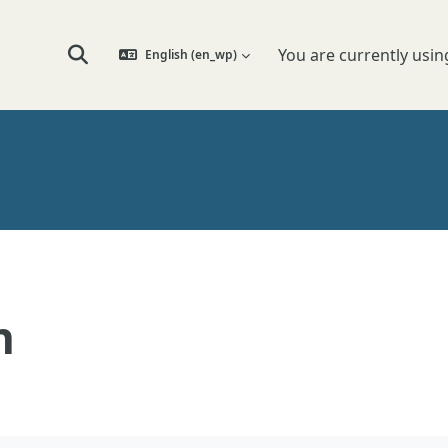
You are currently usin
English ‎(en_wp)‎
Toggle search input
n