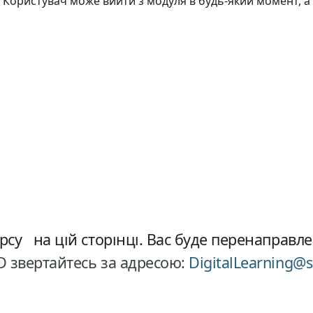
 Користувач може вийти з модуля в будь-який момент, а
су на цій сторінці. Вас буде перенаправлен
LD звертайтесь за адресою:
DigitalLearning@s