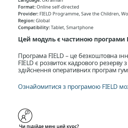
Language
:
Ukrainian
Format
:
Online self-directed
Provider
:
FIELD Programme, Save the Children, Wo
Region
:
Global
Compatibility
:
Tablet, Smartphone
Цей модуль є частиною програми 
Програма FIELD – це безкоштовна ін
FIELD є розвиток кадрового резерву з
здійснення оперативних програм гума
Ознайомитися з програмою FIELD м
Чи підійде мені цей курс?