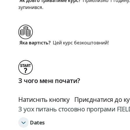
Як довго триватиме курс?
Приблизно 1 годину.
зупинився.
Яка вартість?
Цей курс безкоштовний!
З чого мені почати?
Натисніть кнопку Приєднатися до кур
З усіх питань стосовно програми FIE
Dates