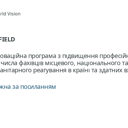
rld Vision
FIELD
новаційна програма з підвищення професій
 числа фахівців місцевого, національного т
нітарного реагування в країні та здатних 
ожна за посиланням