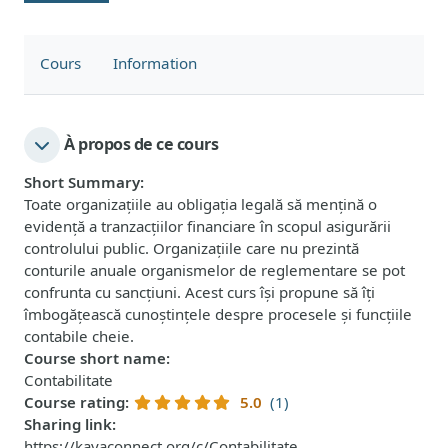
Cours
Information
À propos de ce cours
Short Summary
:
Toate organizațiile au obligația legală să mențină o
evidență a tranzacțiilor financiare în scopul asigurării
controlului public. Organizațiile care nu prezintă
conturile anuale organismelor de reglementare se pot
confrunta cu sancțiuni. Acest curs își propune să îți
îmbogățească cunoștințele despre procesele și funcțiile
contabile cheie.
Course short name
:
Contabilitate
Course rating
:
5.0
(1)
Sharing link
:
https://kayaconnect.org/c/Contabilitate