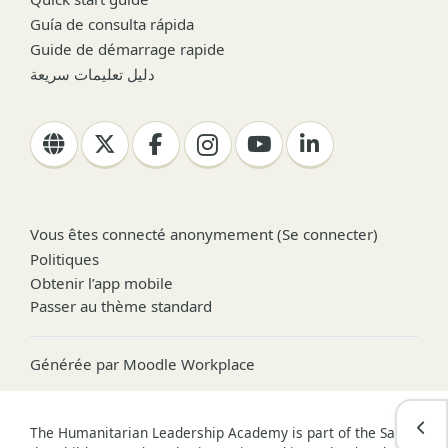
Guía de consulta rápida
Guide de démarrage rapide
دليل تعليمات سريعة
Vous êtes connecté anonymement (
Se connecter
)
Politiques
Obtenir l’app mobile
Passer au thème standard
Générée par
Moodle Workplace
Ouvr
The Humanitarian Leadership Academy is part of the Save