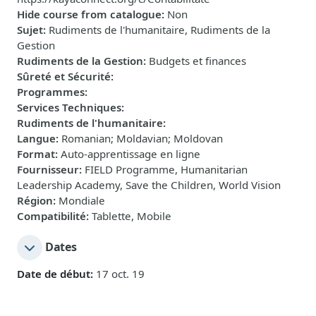
Hide course from catalogue
:
Non
Sujet
:
Rudiments de l'humanitaire, Rudiments de la
Gestion
Rudiments de la Gestion
:
Budgets et finances
Sûreté et Sécurité
:
Programmes
:
Services Techniques
:
Rudiments de l'humanitaire
:
Langue
:
Romanian; Moldavian; Moldovan
Format
:
Auto-apprentissage en ligne
Fournisseur
:
FIELD Programme, Humanitarian
Leadership Academy, Save the Children, World Vision
Région
:
Mondiale
Compatibilité
:
Tablette, Mobile
Dates
Date de début:
17 oct. 19