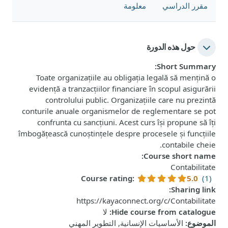
مقرر الدراسي
معلومة
حول هذه الدورة
:
Short Summary
Toate organizațiile au obligația legală să mențină o
evidență a tranzacțiilor financiare în scopul asigurării
controlului public. Organizațiile care nu prezintă
conturile anuale organismelor de reglementare se pot
confrunta cu sancțiuni. Acest curs își propune să îți
îmbogățească cunoștințele despre procesele și funcțiile
contabile cheie.
:
Course short name
Contabilitate
Course rating
:
5.0
(1)
:
Sharing link
https://kayaconnect.org/c/Contabilitate
Hide course from catalogue
:
لا
الموضوع
:
الأساسيات الإنسانية, التطوير المهني