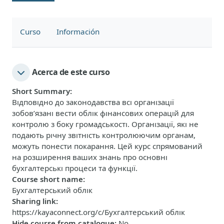
Curso
Información
Acerca de este curso
Short Summary
:
Відповідно до законодавства всі організації
зобов’язані вести облік фінансових операцій для
контролю з боку громадськості. Організації, які не
подають річну звітність контролюючим органам,
можуть понести покарання. Цей курс спрямований
на розширення ваших знань про основні
бухгалтерські процеси та функції.
Course short name
:
Бухгалтерський облік
Sharing link
:
https://kayaconnect.org/c/Бухгалтерський облік
Hide course from catalogue
:
No