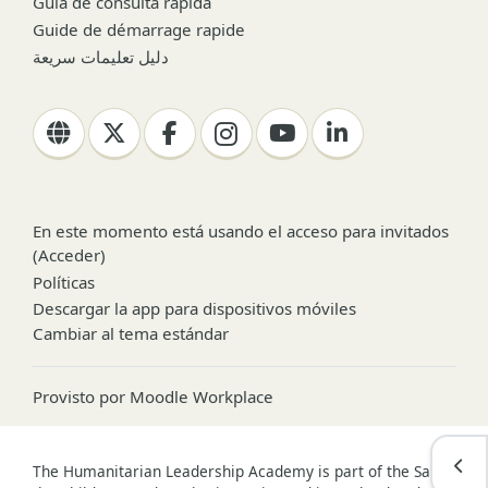
Guía de consulta rápida
Guide de démarrage rapide
دليل تعليمات سريعة
En este momento está usando el acceso para invitados
(
Acceder
)
Políticas
Descargar la app para dispositivos móviles
Cambiar al tema estándar
Provisto por
Moodle Workplace
Abri
The Humanitarian Leadership Academy is part of the Save