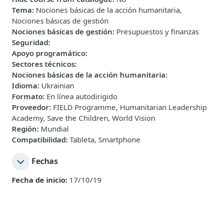
Tema
:
Nociones básicas de la acción humanitaria,
Nociones básicas de gestión
Nociones básicas de gestión
:
Presupuestos y finanzas
Seguridad
:
Apoyo programático
:
Sectores técnicos
:
Nociones básicas de la acción humanitaria
:
Idioma
:
Ukrainian
Formato
:
En línea autodirigido
Proveedor
:
FIELD Programme, Humanitarian Leadership
Academy, Save the Children, World Vision
Región
:
Mundial
Compatibilidad
:
Tableta, Smartphone
Fechas
Fecha de inicio:
17/10/19