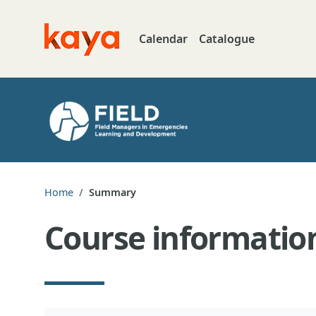
Skip to main content
Calendar
Catalogue
Go to home
Home
Summary
Course informatio