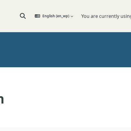
You are currently usin
English ‎(en_wp)‎
Toggle search input
n