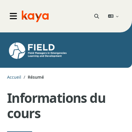
Aller au contenu principal
Go to home
Activer/désactiver 
Panneau latéral
Accueil
Résumé
Informations du
cours