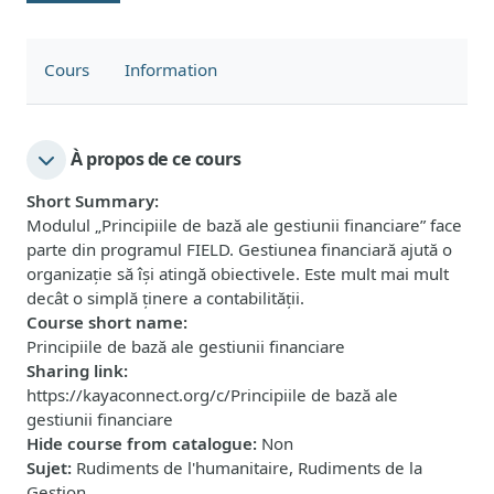
Cours
Information
À propos de ce cours
Short Summary
:
Modulul „Principiile de bază ale gestiunii financiare” face
parte din programul FIELD. Gestiunea financiară ajută o
organizație să își atingă obiectivele. Este mult mai mult
decât o simplă ținere a contabilității.
Course short name
:
Principiile de bază ale gestiunii financiare
Sharing link
:
https://kayaconnect.org/c/Principiile de bază ale
gestiunii financiare
Hide course from catalogue
:
Non
Sujet
:
Rudiments de l'humanitaire, Rudiments de la
Gestion