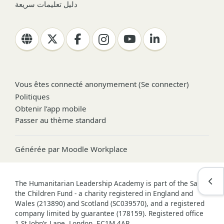
دليل تعليمات سريعة
Vous êtes connecté anonymement (
Se connecter
)
Politiques
Obtenir l’app mobile
Passer au thème standard
Générée par
Moodle Workplace
Ouvr
The Humanitarian Leadership Academy is part of the Save
the Children Fund - a charity registered in England and
Wales (213890) and Scotland (SC039570), and a registered
company limited by guarantee (178159). Registered office
1 St John’s Lane, London, EC1M 4AR.