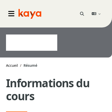
Aller au contenu principal
Go to home
Activer/désactiver 
Panneau latéral
Accueil
Résumé
Informations du
cours