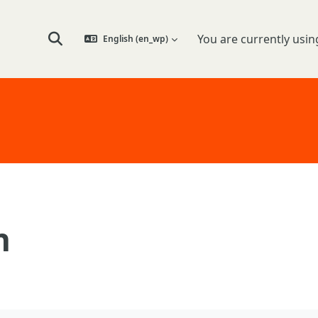
You are currently usin
English ‎(en_wp)‎
Toggle search input
n