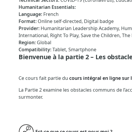
Technical Sectors
:
COVID-19 (Coronavirus), Educat
Humanitarian Essentials
:
Language
:
French
Format
:
Online self-directed, Digital badge
Provider
:
Humanitarian Leadership Academy, Humani
International, Right To Play, Save the Children, Th
Region
:
Global
Compatibility
:
Tablet, Smartphone
Bienvenue à la partie 2 – Les obstacle
Ce cours fait partie du
cours intégral en ligne sur 
La Partie 2 examine les obstacles communs de l’acc
surmonter.
Est-ce que ce cours est pour moi ?