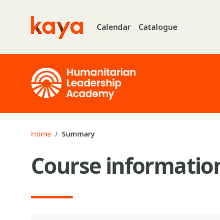
Skip to main content
Calendar
Catalogue
Go to home
Home
Summary
Course informatio