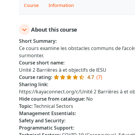
Course
Information
About this course
Short Summary
:
Ce cours examine les obstacles communs de l’accès 
surmonter.
Course short name
:
Unité 2 Barrières à et objectifs de lESU
Course rating
:
4.7
(7)
Sharing link
:
https://kayaconnect.org/c/Unité 2 Barrières à et ob
Hide course from catalogue
:
No
Topic
:
Technical Sectors
Management Essentials
:
Safety and Security
:
Programmatic Support
: