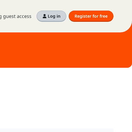
g guest access
Log in
Register for free