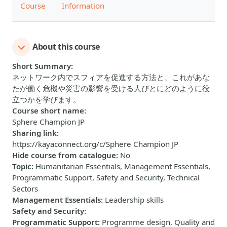
Course
Information
About this course
Short Summary
:
ネットワーク内でスフィアを促進する方法と、これがあな
たが働く危機や災害の影響を受ける人びとにどのように役
立つかを学びます。
Course short name
:
Sphere Champion JP
Sharing link
:
https://kayaconnect.org/c/Sphere Champion JP
Hide course from catalogue
:
No
Topic
:
Humanitarian Essentials, Management Essentials,
Programmatic Support, Safety and Security, Technical
Sectors
Management Essentials
:
Leadership skills
Safety and Security
:
Programmatic Support
:
Programme design, Quality and