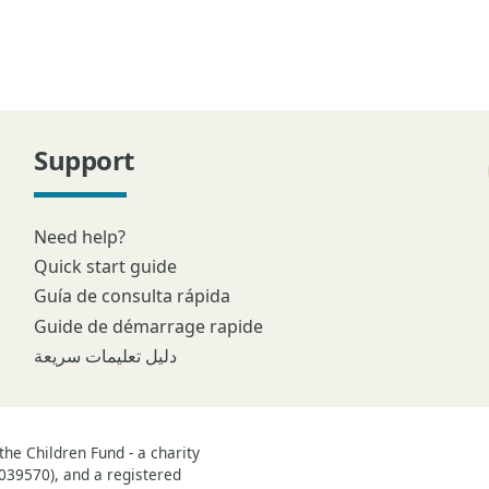
Support
Need help?
Quick start guide
Guía de consulta rápida
Guide de démarrage rapide
دليل تعليمات سريعة
he Children Fund - a charity
039570), and a registered