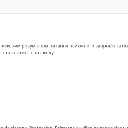
плексним розумінням питання психічного здоров’я та пси
і та контексті розвитку.