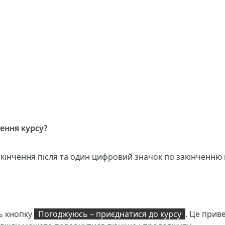
ення курсу?
закінчення після та один цифровий значок по закінченню 
ть кнопку
Погоджуюсь – приєднатися до курсу
. Це приве