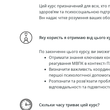
Цей курс призначений для всіх, хто 
здоров’ям та психосоціальною підтр
Він надає чітке розуміння ваших обо
Яку користь я отримаю від цього к
По закінченні цього курсу, ви зможе
Отримати знання ключових конц
реагування МВПК в контексті 
Визначити важливість координа
першої психологічної допомоги
Розпізнати та розв'язати пробл
відповідальності та підзвітнос
Скільки часу триває цей курс?