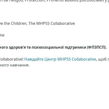
n de riesgos, Proteccion, Primeros auxilios psicosociales y 
e the Children, The MHPSS Collaborative
one
ого здоров'я та психосоціальної підтримки (ФПЗПСП).
ollaborative!
Навідайте Центр MHPSS Collaborative
, щоб 
чного навчання.