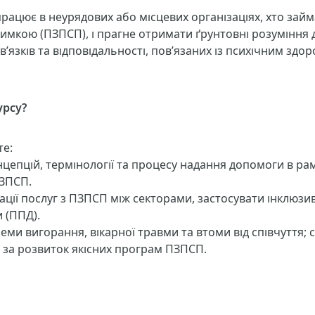
працює в неурядових або місцевих організаціях, хто зай
имкою (ПЗПСП), і прагне отримати ґрунтовні розуміння д
в’язків та відповідальності, пов’язаних із психічним зд
урсу?
те:
епцій, термінології та процесу надання допомоги в рамк
ПЗПСП.
ції послуг з ПЗПСП між секторами, застосувати інклюзив
 (ППД).
еми вигорання, вікарної травми та втоми від співчуття;
ті за розвиток якісних програм ПЗПСП.