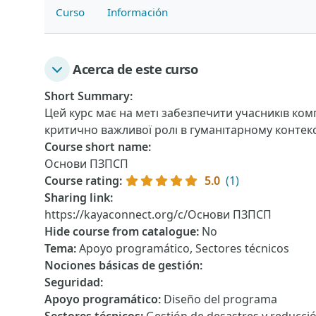
Curso
Información
Acerca de este curso
Short Summary
:
Цей курс має на меті забезпечити учасників ком
критично важливої ролі в гуманітарному контекст
Course short name
:
Основи ПЗПСП
Course rating
:
5.0
(1)
Sharing link
:
https://kayaconnect.org/c/Основи ПЗПСП
Hide course from catalogue
:
No
Tema
:
Apoyo programático, Sectores técnicos
Nociones básicas de gestión
:
Seguridad
:
Apoyo programático
:
Diseño del programa