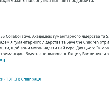
завжди можете повернутися пізніше і продовжити.
S Collaborative, Академією гуманітарного лідерства та S
кадемія гуманітарного лідерства та Save the Children от
пошти, щоб вони могли надати цей курс. Для цього їм мо
 отримані дані будуть анонімізовані. Якщо у Вас виникли
org
мки (ПЗПСП) Співпраця