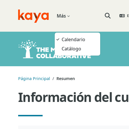
Salta al contenido principal
Más
E
Go to home
Selector de
Calendario
Catálogo
Página Principal
Resumen
Información del cu