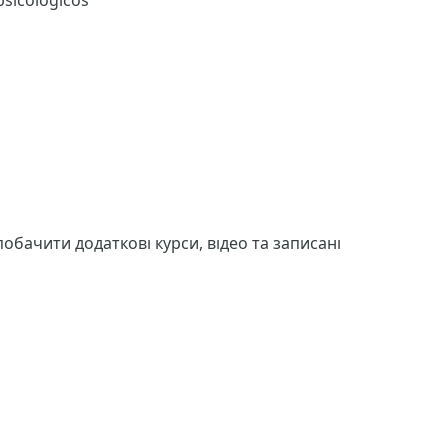
psicológicos
побачити додаткові курси, відео та записані