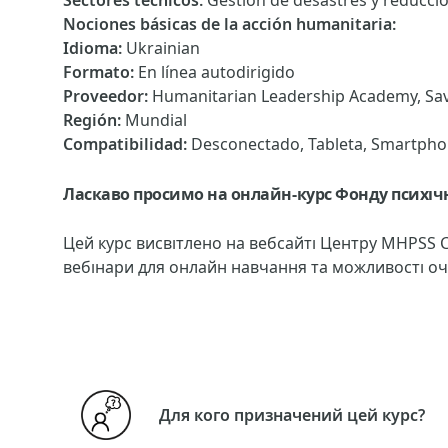
Sectores técnicos
:
Gestión de desastres y reducció
Nociones básicas de la acción humanitaria
:
Idioma
:
Ukrainian
Formato
:
En línea autodirigido
Proveedor
:
Humanitarian Leadership Academy, Sav
Región
:
Mundial
Compatibilidad
:
Desconectado, Tableta, Smartph
Ласкаво просимо на онлайн-курс Фонду психічн
Цей курс висвітлено на вебсайті Центру MHPSS C
вебінари для онлайн навчання та можливості о
Для кого призначений цей курс?