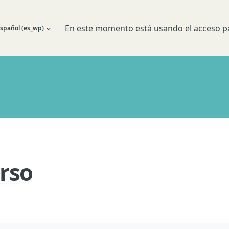
En este momento está usando el acceso pa
spañol ‎(es_wp)‎
 búsqueda de entrada
rso