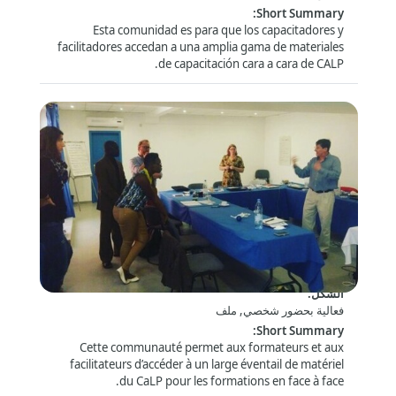
:
Short Summary
إدارة العلاقات بالممولين والجهات المانحة
(5)
Esta comunidad es para que los capacitadores y
الموارد البشرية والتوظيف والابتعاث
(8)
facilitadores accedan a una amplia gama de materiales
de capacitación cara a cara de CALP.
إدارة المعلومات
(26)
الرصد والتقييم
تصميم البرنامج
(22)
(36)
الجودة والحوكمة
(33)
الخدمات اللوجستية
(17)
إظهار
المزيد
السلامة والأمن
الصحة والسلامة
(68)
الأمن
(47)
Espace des facilitateurs – Télécharger le
matériel de formation et échanger
الشؤون التقنية
الشكل
:
فعالية بحضور شخصي, ملف
برنامج التحويل المالي
(11)
:
Short Summary
COVID-19 (Coronavirus)
(12)
Cette communauté permet aux formateurs et aux
إدارة الكوارث والحد من المخاطر
(29)
facilitateurs d’accéder à un large éventail de matériel
du CaLP pour les formations en face à face.
التعليم
(10)