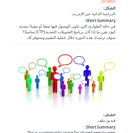
Arabic)
الشكل
:
الدراسة الذاتية عبر الإنترنت
:
Short Summary
المنطقة
في حالة الطوارئ التي يكون الوصول فيها صعبًا أو مقيدًا بشدة،
العالم
(125)
كيف تقرر ما إذا كان برنامج التحويلات النقدية (CTP) مناسبًا؟
سوف ترشدك هذه الدورة خلال عملية التقييم وستوفر لك
آسيا والمحيط الهادئ
(2)
الأدوات التي تحتاجها لصنع قرار مست واعي و مدروس.
أفريقيا
(2)
الشرق الأوسط
(7)
أمريكا اللاتينية ومنطقة البحر الكاريبي
(3)
التوافق
خارج الشبكة
(85)
التابلت
(120)
Strengthening Institutional Capacity for Cash
الهاتف الذكي
(120)
and Voucher Assistance
الشكل
:
فيديو, ملف
:
Short Summary
This is a community space for shared peer-to-peer