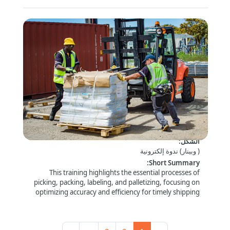
Packaging and Palletization -
Kenya/Malawi/Zambia/Zimbabwe - 26 August
2026 - 10:00-12:30 GMT+2
الشكل
:
( وبينار) ندوة إلكترونية
:
Short Summary
This training highlights the essential processes of
picking, packing, labeling, and palletizing, focusing on
optimizing accuracy and efficiency for timely shipping
and delivery.