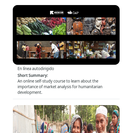
topics (e.g. risk management and compliance) that are
of particular relevance for this audience.
Introduction to Market Analysis
Formato
:
En línea autodirigido
Short Summary
:
An online self-study course to learn about the
importance of market analysis for humanitarian
development.