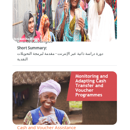
برمجة التحويلات النقدية - الأساسيات (The
Fundamentals)
Formato
:
En línea autodirigido
Short Summary
:
دورة دراسة ذاتية عبر الإنترنت - مقدمة لبرمجة التحويلات
النقدية
Practical Scenario: Monitoring and Adapting
Cash and Voucher Assistance