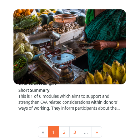
Donor Module 4 - Managing risks and doing
no harm
Formato
:
En línea autodirigido
Short Summary
:
This is 1 of 6 modules which aims to support and
strengthen CVA related considerations within donors’
ways of working. They inform participants about the
latest trends and debates and look closely at specific
topics (e.g. risk management and compliance) that are
of particular relevance for this audience.
Página 1
Página 2
Página 3, más páginas por de
Siguiente página
«
1
2
3
…
»