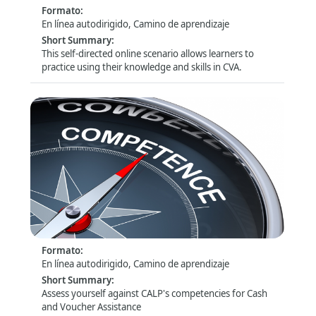
Formato
:
En línea autodirigido, Camino de aprendizaje
Short Summary
:
This self-directed online scenario allows learners to
practice using their knowledge and skills in CVA.
Assess yourself: CALP Strategic Competences
for CVA
Formato
:
En línea autodirigido, Camino de aprendizaje
Short Summary
:
Assess yourself against CALP's competencies for Cash
and Voucher Assistance