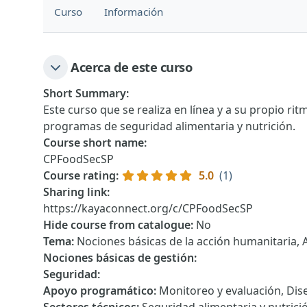
Curso
Información
Acerca de este curso
Short Summary
:
Este curso que se realiza en línea y a su propio rit
programas de seguridad alimentaria y nutrición.
Course short name
:
CPFoodSecSP
Course rating
:
5.0
(1)
Sharing link
:
https://kayaconnect.org/c/CPFoodSecSP
Hide course from catalogue
:
No
Tema
:
Nociones básicas de la acción humanitaria,
Nociones básicas de gestión
:
Seguridad
:
Apoyo programático
:
Monitoreo y evaluación, Di