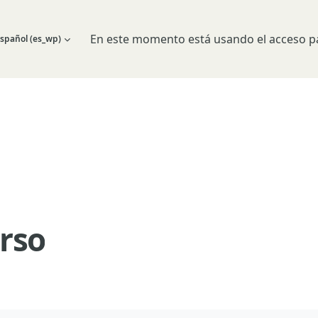
En este momento está usando el acceso pa
spañol ‎(es_wp)‎
 búsqueda de entrada
rso