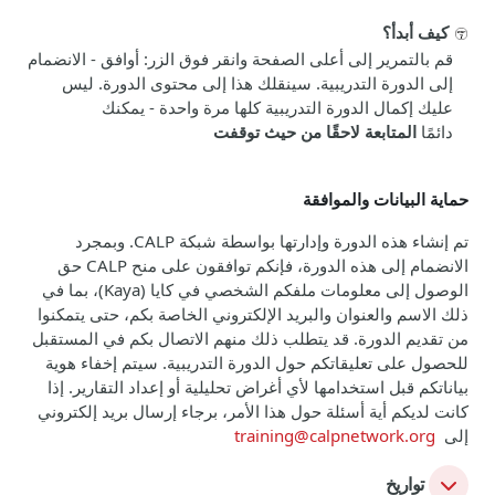
كيف أبدأ؟
قم بالتمرير إلى أعلى الصفحة وانقر فوق الزر: أوافق - الانضمام
إلى الدورة التدريبية. سينقلك هذا إلى محتوى الدورة. ليس
عليك إكمال الدورة التدريبية كلها مرة واحدة - يمكنك
دائمًا
المتابعة لاحقًا من حيث توقفت
حماية البيانات والموافقة
تم إنشاء هذه الدورة وإدارتها بواسطة شبكة
CALP
. وبمجرد
الانضمام إلى هذه الدورة، فإنكم توافقون على منح
CALP
حق
الوصول إلى معلومات ملفكم الشخصي في كايا (
Kaya
)، بما في
ذلك الاسم والعنوان والبريد الإلكتروني الخاصة بكم، حتى يتمكنوا
من تقديم الدورة. قد يتطلب ذلك منهم الاتصال بك
م
في المستقبل
للحصول على تعليقاتكم حول الدورة التدريبية. سيتم إخفاء هوية
بياناتكم قبل استخدامها لأي أغراض تحليلية أو إعداد
ال
تقارير. إذا
كانت لديكم أية أسئلة حول هذا الأمر، برجاء إرسال بريد إلكتروني
إلى
training@calpnetwork.org
تواريخ