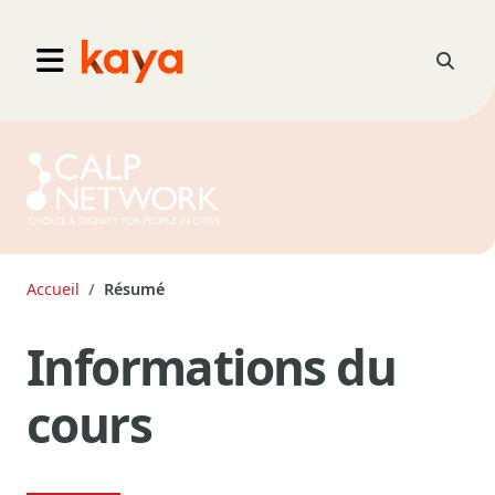
Aller au contenu principal
Go to home
Activer
Panneau latéral
Accueil
Résumé
Informations du
cours