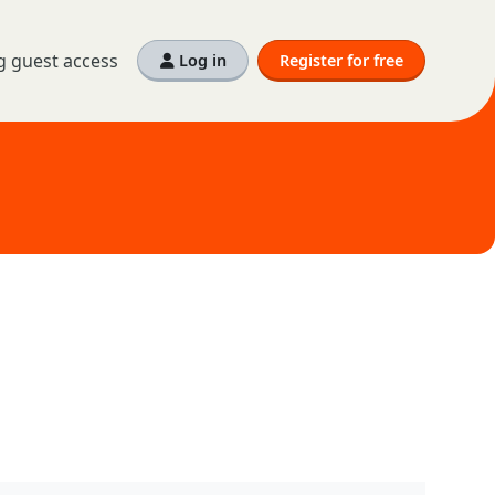
g guest access
Log in
Register for free