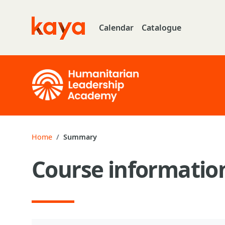
Skip to main content
Calendar
Catalogue
Go to home
Home
Summary
Course informatio