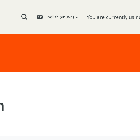
You are currently usin
English ‎(en_wp)‎
Toggle search input
n