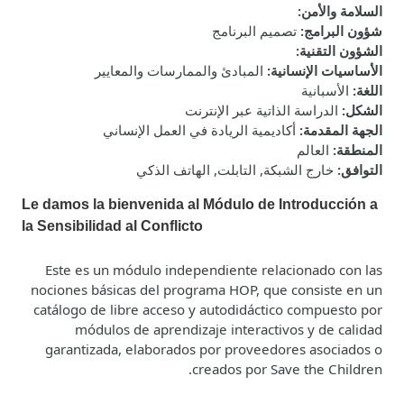
السلامة والأمن
:
شؤون البرامج
:
تصميم البرنامج
الشؤون التقنية
:
الأساسيات الإنسانية
:
المبادئ والممارسات والمعايير
اللغة
:
الأسبانية
الشكل
:
الدراسة الذاتية عبر الإنترنت
الجهة المقدمة
:
أكاديمية الريادة في العمل الإنساني
المنطقة
:
العالم
التوافق
:
خارج الشبكة, التابلت, الهاتف الذكي
Le damos la bienvenida al Módulo de Introducción a
la Sensibilidad al Conflicto
Este es un módulo independiente relacionado con las
nociones básicas del programa HOP, que consiste en un
catálogo de libre acceso y autodidáctico compuesto por
módulos de aprendizaje interactivos y de calidad
garantizada, elaborados por proveedores asociados o
creados por Save the Children.