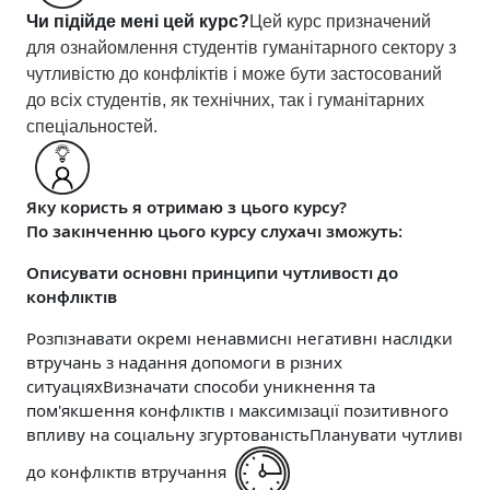
Чи підійде мені цей курс?
Цей курс призначений
для ознайомлення студентів гуманітарного сектору з
чутливістю до конфліктів і може бути застосований
до всіх студентів, як технічних, так і гуманітарних
спеціальностей.
Яку користь я отримаю з цього курсу?
По закінченню цього курсу слухачі зможуть:
Описувати
основні
принципи
чутливості
до
конфліктів
Розпізнавати окремі ненавмисні негативні наслідки
втручань з надання допомоги в різних
ситуаціях
Визначати способи уникнення та
пом'якшення конфліктів і максимізації позитивного
впливу на соціальну згуртованість
Планувати чутливі
до конфліктів втручання