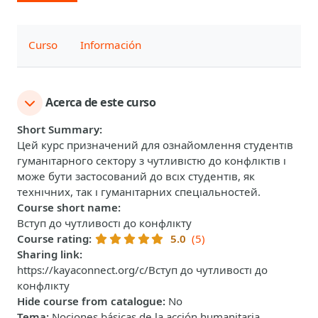
Curso
Información
Acerca de este curso
Short Summary
:
Цей курс призначений для ознайомлення студентів
гуманітарного сектору з чутливістю до конфліктів і
може бути застосований до всіх студентів, як
технічних, так і гуманітарних спеціальностей.
Course short name
:
Вступ до чутливості до конфлікту
Course rating
:
5.0
(5)
Sharing link
:
https://kayaconnect.org/c/Вступ до чутливості до
конфлікту
Hide course from catalogue
:
No
Tema
:
Nociones básicas de la acción humanitaria,