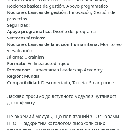
Nociones básicas de gestión, Apoyo programático
Nociones básicas de gestión
:
Innovación, Gestión de
proyectos
Seguridad
:
Apoyo programático
:
Diseño del programa
Sectores técnicos
:
Nociones básicas de la acción humanitaria
:
Monitoreo
y evaluación
Idioma
:
Ukrainian
Formato
:
En línea autodirigido
Proveedor
:
Humanitarian Leadership Academy
Región
:
Mundial
Compatibilidad
:
Desconectado, Tableta, Smartphone
Ласкаво просимо до вступного модуля з чутливості
до конфлікту.
Це окремий модуль, що пов'язаний з "Основами
ПГО" – відкритим каталогом високоякісних