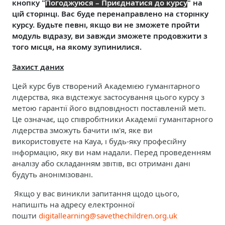
кнопку "
Погоджуюся – Приєднатися до курсу
" на
цій сторінці. Вас буде перенаправлено на сторінку
курсу. Будьте певні, якщо ви не зможете пройти
модуль відразу, ви завжди зможете продовжити з
того місця, на якому зупинилися.
Захист даних
Цей курс був створений Академією гуманітарного
лідерства, яка відстежує застосування цього курсу з
метою гарантії його відповідності поставленій меті.
Це означає, що співробітники Академії гуманітарного
лідерства зможуть бачити ім'я, яке ви
використовуєте на Kaya, і будь-яку професійну
інформацію, яку ви нам надали. Перед проведенням
аналізу або складанням звітів, всі отримані дані
будуть анонімізовані.
Якщо у вас виникли запитання щодо цього,
напишіть на адресу електронної
пошти
digitallearning@savethechildren.org.uk