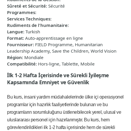
Sûreté et Sécurité
:
Sécurité
Programmes
:
Services Techniques
:
Rudiments de l'humanitaire
:
Langue
:
Turkish
Format
:
Auto-apprentissage en ligne
Fournisseur
:
FIELD Programme, Humanitarian
Leadership Academy, Save the Children, World Vision
Région
:
Mondiale
Compatibilité
:
Hors-ligne, Tablette, Mobile
İlk 1-2 Hafta İçerisinde ve Sürekli İyileşme
Kapsamında Emniyet ve Güvenlik
Bu kurs, insani yardım müdahalelerinde ülke içi operasyonel
programlar için hazırlık faaliyetlerinde bulunan ve bu
programların sorumluluğunu üstlenebilecek yerel, ulusal ve
uluslararası personel için hazırlanmıştır. Bu kurs, hem
görevlendirildikleri ilk 1-2 hafta içerisinde hem de sürekli