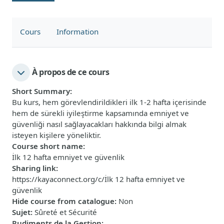
Cours
Information
À propos de ce cours
Short Summary
:
Bu kurs, hem görevlendirildikleri ilk 1-2 hafta içerisinde
hem de sürekli iyileştirme kapsamında emniyet ve
güvenliği nasıl sağlayacakları hakkında bilgi almak
isteyen kişilere yöneliktir.
Course short name
:
İlk 12 hafta emniyet ve güvenlik
Sharing link
:
https://kayaconnect.org/c/İlk 12 hafta emniyet ve
güvenlik
Hide course from catalogue
:
Non
Sujet
:
Sûreté et Sécurité
Rudiments de la Gestion
: