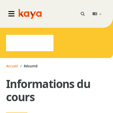
Aller au contenu principal
Go to home
Activer/désactiver 
Panneau latéral
Accueil
Résumé
Informations du
cours