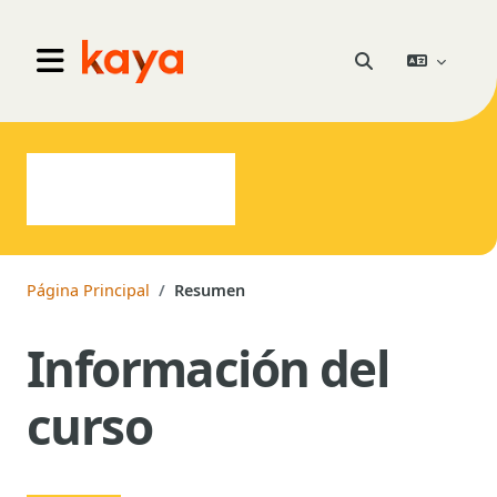
Salta al contenido principal
Go to home
Selector de búsqu
Panel lateral
Página Principal
Resumen
Información del
curso