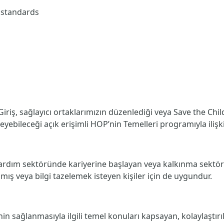
d standards
iriş,
sağlayıcı ortaklarımızın düzenlediği veya Save the Childr
rleyebileceği açık erişimli HOP’nin Temelleri programıyla ili
ardım sektöründe kariyerine başlayan veya kalkınma sektörün
ış veya bilgi tazelemek isteyen kişiler için de uygundur.
nin sağlanmasıyla ilgili temel konuları kapsayan, kolaylaştı