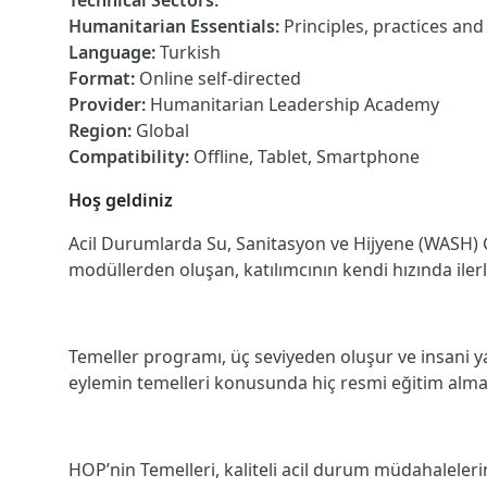
Technical Sectors
:
Humanitarian Essentials
:
Principles, practices an
Language
:
Turkish
Format
:
Online self-directed
Provider
:
Humanitarian Leadership Academy
Region
:
Global
Compatibility
:
Offline, Tablet, Smartphone
Hoş geldiniz
Acil Durumlarda Su, Sanitasyon ve Hijyene (WASH) G
modüllerden oluşan, k
atılımcının kendi hızında ile
Temeller programı, üç seviyeden oluşur ve insani y
eylemin temelleri konusunda hiç resmi eğitim almam
HOP’nin Temelleri, kaliteli acil durum müdahaleleri