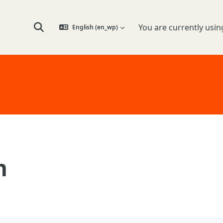
You are currently usin
English ‎(en_wp)‎
Toggle search input
n