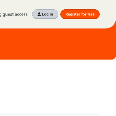
g guest access
Log in
Register for free