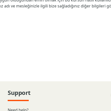
gun olduğundan emin olmak için bu kursun nasıl kullanıldığ
dı ve mesleğinizle ilgili bize sağladığınız diğer bilgileri g
Support
Need help?