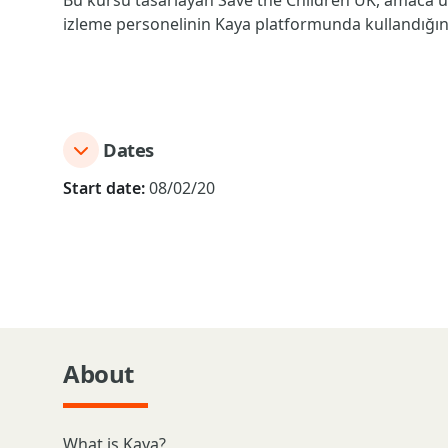
Bu kursu tasarlayan Save the Children UK, amaca uy
izleme personelinin Kaya platformunda kullandığınız a
Dates
Start date:
08/02/20
About
What is Kaya?