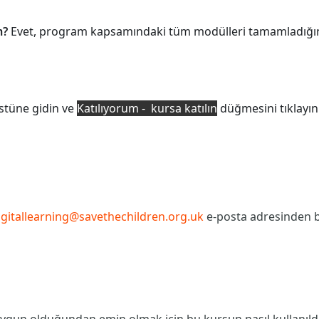
m?
Evet, program kapsamındaki tüm modülleri tamamladığınızd
stüne gidin ve
Katılıyorum - kursa katılın
düğmesini tıklayın
igitallearning@savethechildren.org.uk
e-posta adresinden bi