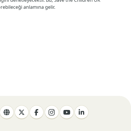
ını denetleyecektir. Bu; Save the Children UK
örebileceği anlamına gelir.