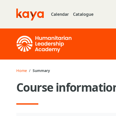
Skip to main content
Calendar
Catalogue
Go to home
Home
Summary
Course informatio