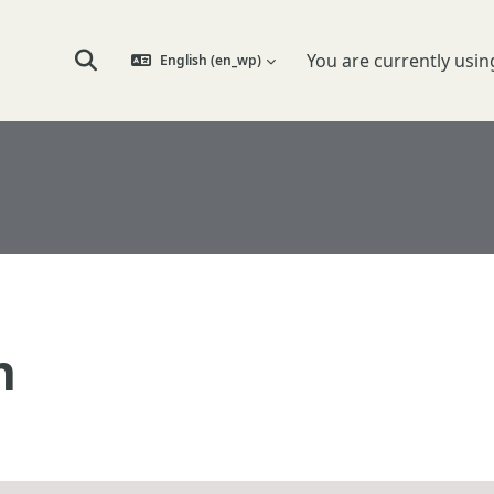
You are currently usin
English ‎(en_wp)‎
Toggle search input
n