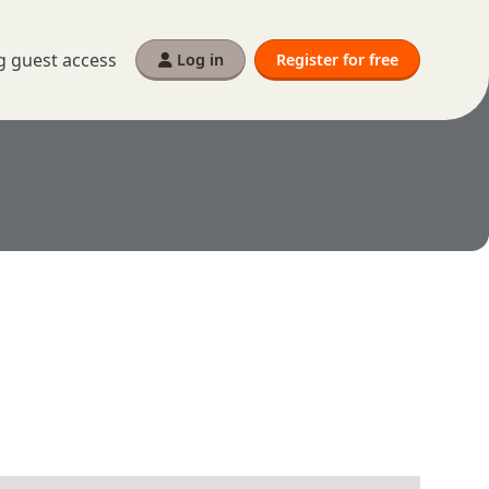
g guest access
Log in
Register for free