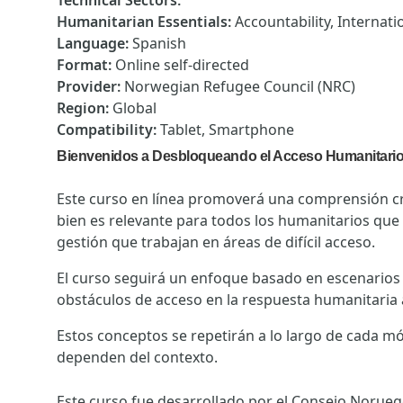
Technical Sectors
:
Humanitarian Essentials
:
Accountability, Internat
Language
:
Spanish
Format
:
Online self-directed
Provider
:
Norwegian Refugee Council (NRC)
Region
:
Global
Compatibility
:
Tablet, Smartphone
Bienvenidos a Desbloqueando el Acceso Humanitari
Este curso en línea promoverá una comprensión crí
bien es relevante para todos los humanitarios que
gestión que trabajan en áreas de difícil acceso.
El curso seguirá un enfoque basado en escenarios 
obstáculos de acceso en la respuesta humanitaria a 
Estos conceptos se repetirán a lo largo de cada mód
dependen del contexto.
Este curso fue desarrollado por el Consejo Noruego