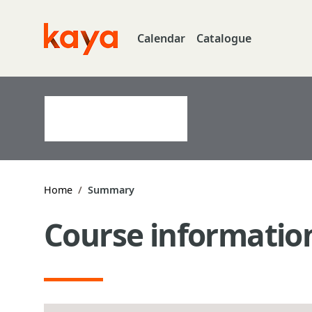
Skip to main content
Calendar
Catalogue
Go to home
Home
Summary
Course informatio