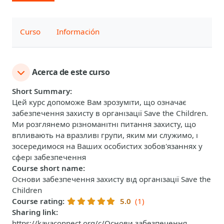
Curso
Información
Acerca de este curso
Short Summary
:
Цей курс допоможе Вам зрозуміти, що означає
забезпечення захисту в організації Save the Children.
Ми розглянемо різноманітні питання захисту, що
впливають на вразливі групи, яким ми служимо, і
зосередимося на Ваших особистих зобов'язаннях у
сфері забезпечення
Course short name
:
Основи забезпечення захисту від організації Save the
Children
Course rating
:
5.0
(1)
Sharing link
:
https://kayaconnect.org/c/Основи забезпечення