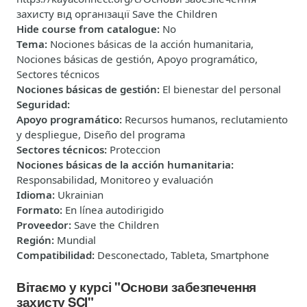
захисту від організації Save the Children
Hide course from catalogue
:
No
Tema
:
Nociones básicas de la acción humanitaria,
Nociones básicas de gestión, Apoyo programático,
Sectores técnicos
Nociones básicas de gestión
:
El bienestar del personal
Seguridad
:
Apoyo programático
:
Recursos humanos, reclutamiento
y despliegue, Diseño del programa
Sectores técnicos
:
Proteccion
Nociones básicas de la acción humanitaria
:
Responsabilidad, Monitoreo y evaluación
Idioma
:
Ukrainian
Formato
:
En línea autodirigido
Proveedor
:
Save the Children
Región
:
Mundial
Compatibilidad
:
Desconectado, Tableta, Smartphone
Вітаємо у курсі "Основи забезпечення
захисту SCI"