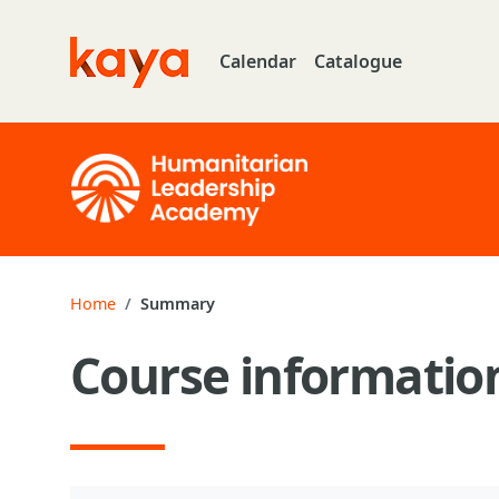
Skip to main content
Calendar
Catalogue
Go to home
Home
Summary
Course informatio