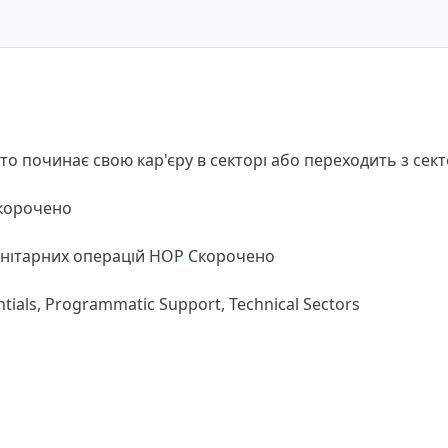
хто починає свою кар'єру в секторі або переходить з сект
Скорочено
манітарних операцій HOP Скорочено
ials, Programmatic Support, Technical Sectors