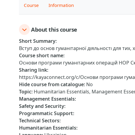
Course
Information
About this course
Short Summary
:
Вступ до основ гуманітарної діяльності для тих, 
Course short name
:
Основи програми гуманітарних операцій HOP 
Sharing link
:
https://kayaconnect.org/c/Основи програми гу
Hide course from catalogue
:
No
Topic
:
Humanitarian Essentials, Management Essent
Management Essentials
:
Safety and Security
:
Programmatic Support
:
Technical Sectors
:
Humanitarian Essentials
: