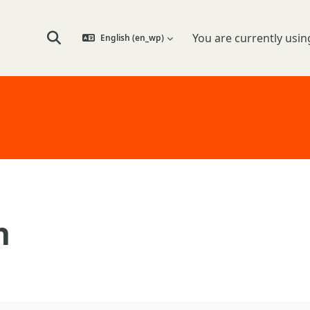
You are currently usin
English ‎(en_wp)‎
Toggle search input
n