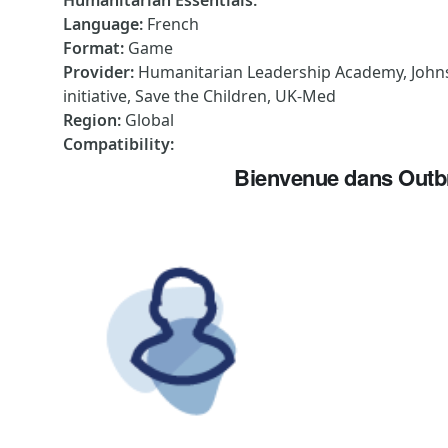
Humanitarian Essentials
:
Language
:
French
Format
:
Game
Provider
:
Humanitarian Leadership Academy, John
initiative, Save the Children, UK-Med
Region
:
Global
Compatibility
:
Bienvenue dans Outbr