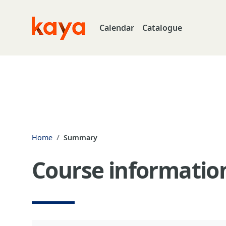
Skip to main content
Calendar
Catalogue
Go to home
Home
Summary
Course informatio