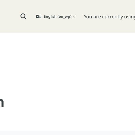
You are currently usin
English ‎(en_wp)‎
Toggle search input
n