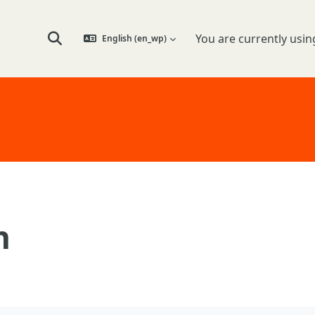
You are currently usin
English ‎(en_wp)‎
Toggle search input
n