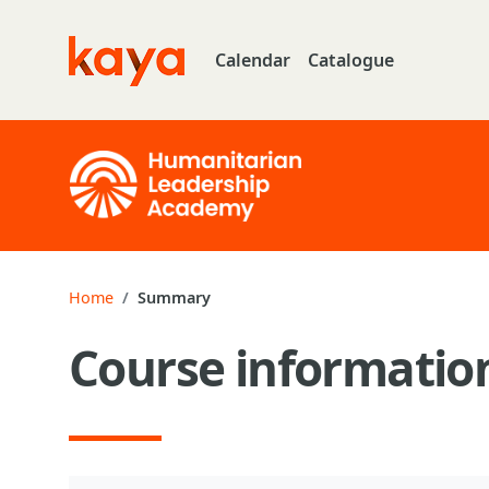
Skip to main content
Calendar
Catalogue
Go to home
Home
Summary
Course informatio