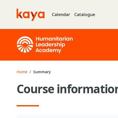
Skip to main content
Calendar
Catalogue
Go to home
Home
Summary
Course informatio