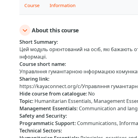
Course
Information
About this course
Short Summary
:
Цей модуль орієнтований на осіб, які бажають 
інформації.
Course short name
:
Управління гуманітарною інформацією комунікац
Sharing link
:
https://kayaconnect.org/c/Управління гуманітар
Hide course from catalogue
:
No
Topic
:
Humanitarian Essentials, Management Essen
Management Essentials
:
Communication and langua
Safety and Security
:
Programmatic Support
:
Communications, Inform
Technical Sectors
: