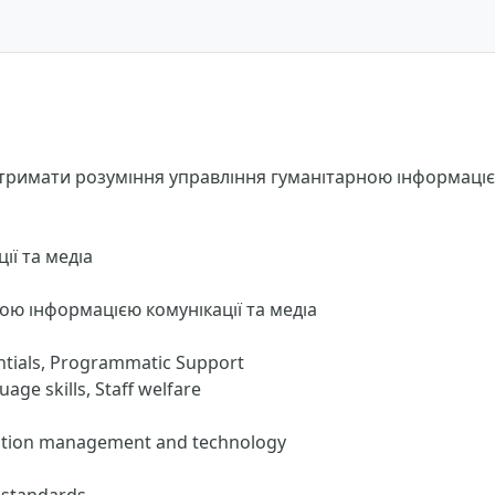
отримати розуміння управління гуманітарною інформаціє
ії та медіа
ною інформацією комунікації та медіа
tials, Programmatic Support
ge skills, Staff welfare
ation management and technology