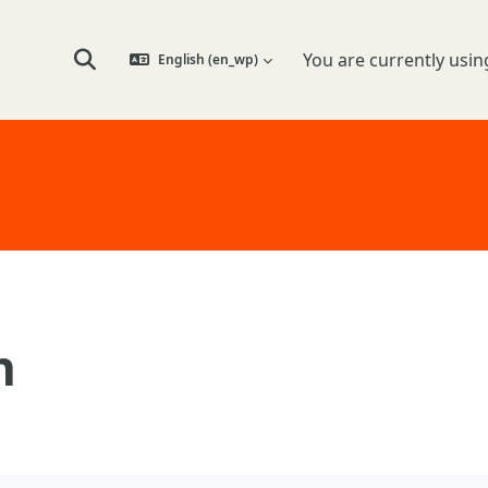
You are currently usin
English ‎(en_wp)‎
Toggle search input
n