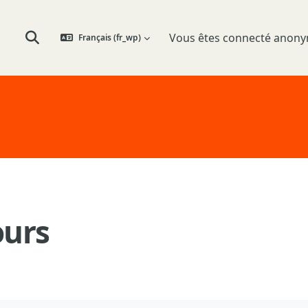
Vous êtes connecté ano
Français ‎(fr_wp)‎
Activer/désactiver la saisie de recherche
ours