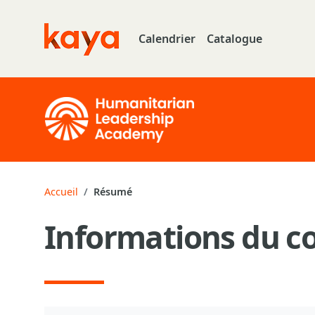
Aller au contenu principal
Calendrier
Catalogue
Go to home
Accueil
Résumé
Informations du c