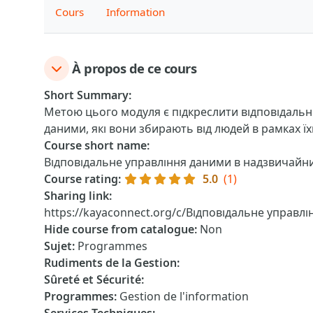
Cours
Information
À propos de ce cours
Short Summary
:
Метою цього модуля є підкреслити відповідальні
даними, які вони збирають від людей в рамках їх
Course short name
:
Відповідальне управління даними в надзвичайни
Course rating
:
5.0
(1)
Sharing link
:
https://kayaconnect.org/c/Відповідальне управл
Hide course from catalogue
:
Non
Sujet
:
Programmes
Rudiments de la Gestion
:
Sûreté et Sécurité
:
Programmes
:
Gestion de l'information