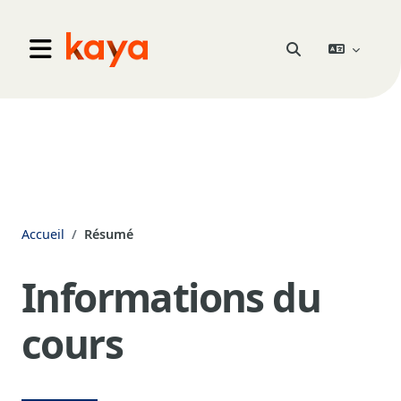
Aller au contenu principal
Go to home
Activer/désactiver 
Panneau latéral
Accueil
Résumé
Informations du
cours