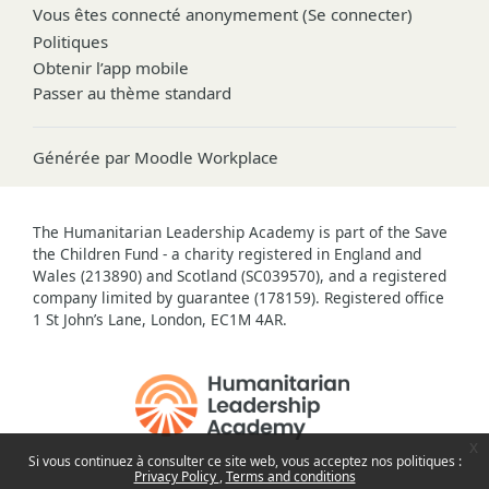
Vous êtes connecté anonymement (
Se connecter
)
Politiques
Obtenir l’app mobile
Passer au thème standard
Générée par
Moodle Workplace
The Humanitarian Leadership Academy is part of the Save
the Children Fund - a charity registered in England and
Wales (213890) and Scotland (SC039570), and a registered
company limited by guarantee (178159). Registered office
1 St John’s Lane, London, EC1M 4AR.
x
Si vous continuez à consulter ce site web, vous acceptez nos politiques :
Privacy Policy
Terms and conditions