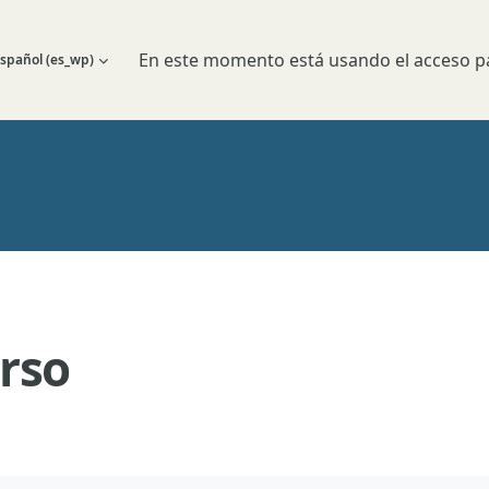
En este momento está usando el acceso pa
spañol ‎(es_wp)‎
 búsqueda de entrada
rso