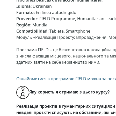
Nociones básicas de la acción humanitaria
:
Idioma
:
Ukrainian
Formato
:
En línea autodirigido
Proveedor
:
FIELD Programme, Humanitarian Leader
Región
:
Mundial
Compatibilidad
:
Tableta, Smartphone
Модуль «Реалізація Проекту: Впровадження, Мо
Програма FIELD – це безкоштовна інноваційна п
з числа фахівців місцевого, національного та м
здатних взяти на себе керівництво ними.
Ознайомитися з програмою FIELD можна за по
Яку користь я отримаю з цього курсу?
Реалізація проєктів в гуманітарних ситуаціях 
невдалі проєкти списують на обставини, які «