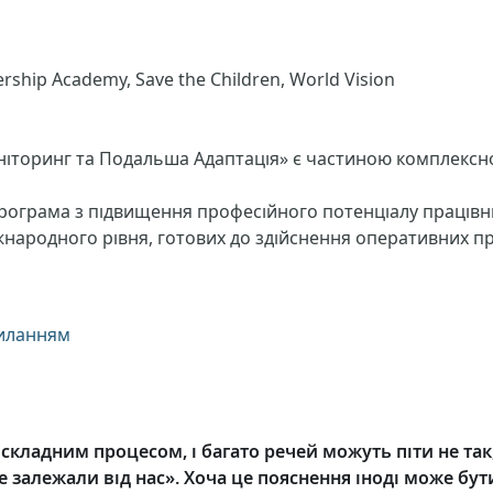
ship Academy, Save the Children, World Vision
ніторинг та Подальша Адаптація» є частиною комплексно
рограма з підвищення професійного потенціалу працівни
іжнародного рівня, готових до здійснення оперативних пр
силанням
є складним процесом, і багато речей можуть піти не так
не залежали від нас». Хоча це пояснення іноді може бу