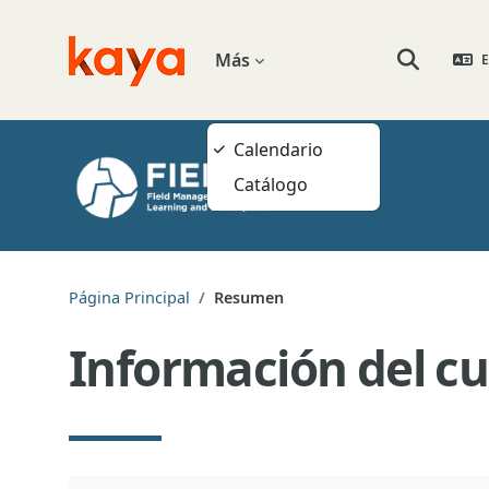
Salta al contenido principal
Más
E
Go to home
Selector de
Calendario
Catálogo
Página Principal
Resumen
Información del cu