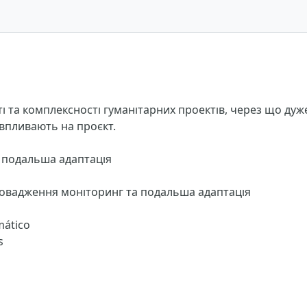
і та комплексності гуманітарних проектів, через що дуж
 впливають на проєкт.
а подальша адаптація
провадження моніторинг та подальша адаптація
mático
s