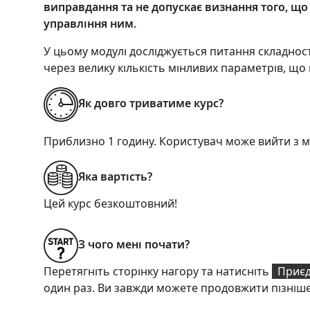
виправдання та не допускає визнання того, що
управління ним.
У цьому модулі досліджується питання складност
через велику кількість мінливих параметрів, що
Як довго триватиме курс?
Приблизно 1 годину. Користувач може вийти з м
Яка вартість?
Цей курс безкоштовний!
З чого мені почати?
Перетягніть сторінку нагору та натисніть
Приєд
один раз. Ви завжди можете продовжити пізніше 