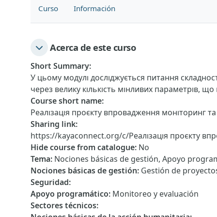
Curso
Información
Acerca de este curso
Short Summary
:
У цьому модулі досліджується питання складност
через велику кількість мінливих параметрів, що
Course short name
:
Реалізація проєкту впровадження моніторинг т
Sharing link
:
https://kayaconnect.org/c/Реалізація проєкту в
Hide course from catalogue
:
No
Tema
:
Nociones básicas de gestión, Apoyo progra
Nociones básicas de gestión
:
Gestión de proyecto
Seguridad
:
Apoyo programático
:
Monitoreo y evaluación
Sectores técnicos
: