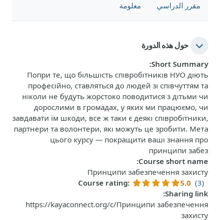
مقرر الدراسي
معلومة
حول هذه الدورة
:
Short Summary
Попри те, що більшість співробітників НУО діють
професійно, ставляться до людей зі співчуттям та
ніколи не будуть жорстоко поводитися з дітьми чи
дорослими в громадах, у яких ми працюємо, чи
завдавати їм шкоди, все ж таки є деякі співробітники,
партнери та волонтери, які можуть це зробити. Мета
цього курсу — покращити ваші знання про
принципи забез
:
Course short name
Принципи забезпечення захисту
Course rating
:
5.0
(3)
:
Sharing link
https://kayaconnect.org/c/Принципи забезпечення
захисту