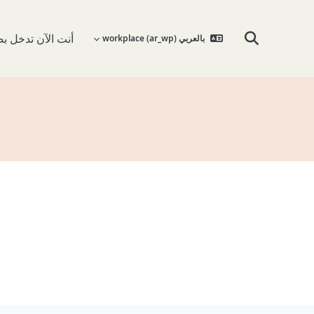
أنت الآن تدخل 
بالعربي workplace ‎(ar_wp)‎
تبديل إدخال البحث