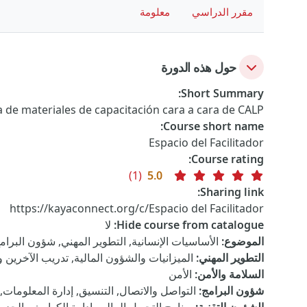
مقرر الدراسي
معلومة
حول هذه الدورة
:
Short Summary
de materiales de capacitación cara a cara de CALP.
:
Course short name
Espacio del Facilitador
:
Course rating
(1)
5.0
:
Sharing link
https://kayaconnect.org/c/Espacio del Facilitador
Hide course from catalogue
:
لا
الموضوع
:
الأساسيات الإنسانية, التطوير المهني, شؤون البرامج
التطوير المهني
:
الميزانيات والشؤون المالية, تدريب الآخرين و
السلامة والأمن
:
الأمن
شؤون البرامج
:
التواصل والاتصال, التنسيق, إدارة المعلومات,