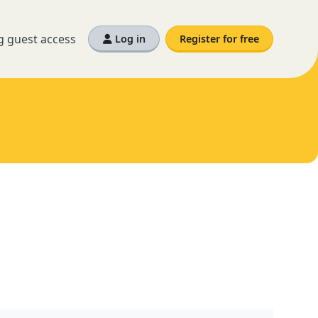
g guest access
Log in
Register for free