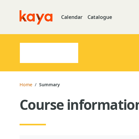
Skip to main content
Calendar
Catalogue
Go to home
Home
Summary
Course informatio