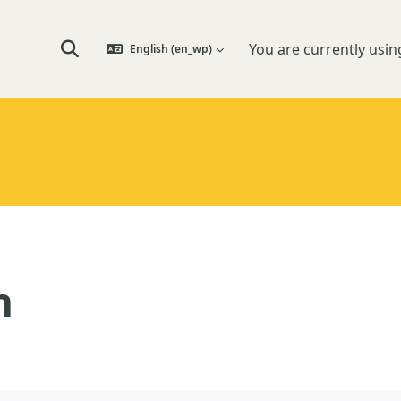
You are currently usin
English ‎(en_wp)‎
Toggle search input
n