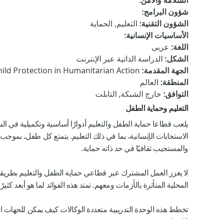
السلامة والأمن
:
شؤون البرامج
:
الشؤون التقنية
:
التعليم, الحماية
الأساسيات الإنسانية
:
اللغة
:
عربى
الشكل
:
الدراسة الذاتية عبر الإنترنت
الجهة المقدمة
:
hild Protection in Humanitarian Action
المنطقة
:
العالم
التوافق
:
خارج الشبكة, التابلت
التعليم وحماية الطفل
يلعب قطاعا حماية الطفل والتعليم أدوارًا أساسية وتكميلية في ال
الاستجابات الإنسانية، بما في ذلك التعليم. يتمتع كل طفل، بموجب
والمستجيب ثقافيًا في حد ذاته حماية.
لا يعزز العمل المشترك عبر قطاعي حماية الطفل والتعليم بطريق
المحلية المتأثرة بالأزمات ومعهم. تمتد هذه الفوائد لما هو أبعد كث
تخطط هذه الوحدة التدريبية متعددة الوكالات كيف يمكن للجهات ال