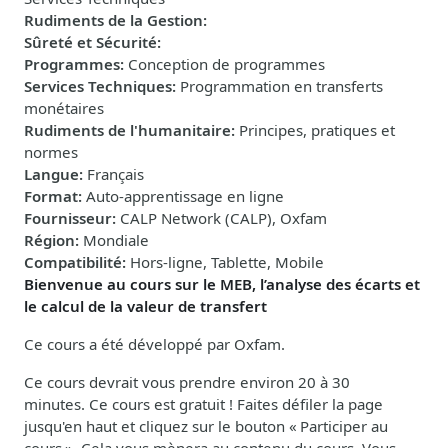
Rudiments de la Gestion
:
Sûreté et Sécurité
:
Programmes
:
Conception de programmes
Services Techniques
:
Programmation en transferts
monétaires
Rudiments de l'humanitaire
:
Principes, pratiques et
normes
Langue
:
Français
Format
:
Auto-apprentissage en ligne
Fournisseur
:
CALP Network (CALP), Oxfam
Région
:
Mondiale
Compatibilité
:
Hors-ligne, Tablette, Mobile
Bienvenue au cours sur le MEB, l’analyse des écarts et
le calcul de la valeur de transfert
Ce cours a été développé par Oxfam.
Ce cours devrait vous prendre environ 20 à 30
minutes.
Ce
cours
est
gratuit
!
Faites défiler la page
jusqu'en haut et cliquez sur le bouton
«
Participer au
cours
»
. Cela vous mènera au contenu du cours. Vous