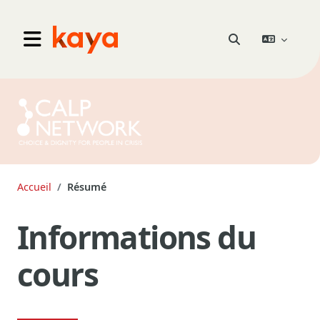
Aller au contenu principal
Go to home
Activer/désactiver 
Panneau latéral
Accueil
Résumé
Informations du
cours