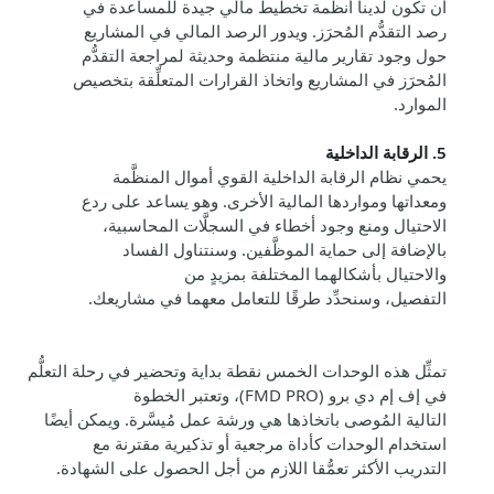
أن تكون لدينا أنظمة تخطيط مالي جيدة للمساعدة في
رصد التقدُّم المُحرَز. ويدور الرصد المالي في المشاريع
حول وجود تقارير مالية منتظمة وحديثة لمراجعة التقدُّم
المُحرَز في المشاريع واتخاذ القرارات المتعلِّقة بتخصيص
الموارد.
5. الرقابة الداخلية
يحمي نظام الرقابة الداخلية القوي أموال المنظَّمة
ومعداتها ومواردها المالية الأخرى. وهو يساعد على ردع
الاحتيال ومنع وجود أخطاء في السجلَّات المحاسبية،
بالإضافة إلى حماية الموظَّفين. وسنتناول الفساد
والاحتيال بأشكالهما المختلفة بمزيدٍ من
التفصيل
،
وسنحدِّد طرقًا للتعامل معهما في مشاريعك.
تمثِّل هذه الوحدات الخمس نقطة بداية وتحضير في رحلة التعلُّم
في إف إم دي برو (
FMD PRO
)، وتعتبر الخطوة
التالية المُوصى باتخاذها هي ورشة عمل مُيسَّرة. ويمكن أيضًا
استخدام الوحدات كأداة مرجعية أو تذكيرية مقترنة مع
التدريب
الأكثر
تعم
ق
ا
اللازم من أجل الحصول على الشهادة.