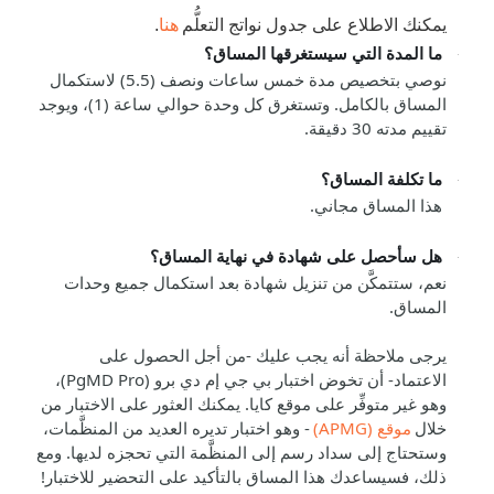
يمكنك الاطلاع على جدول نواتج التعلُّم
هنا
.
ما المدة التي سيستغرقها المساق؟
نوصي بتخصيص مدة خمس ساعات ونصف (5.5) لاستكمال
المساق بالكامل. وتستغرق كل وحدة حوالي ساعة (1)، ويوجد
تقييم مدته 30 دقيقة.
ما تكلفة المساق؟
هذا المساق مجاني.
هل سأحصل على شهادة في نهاية المساق؟
نعم، ستتمكَّن من تنزيل شهادة بعد استكمال جميع وحدات
المساق.
يرجى ملاحظة أنه يجب عليك
-
من أجل الحصول على
الاعتماد
-
أن تخوض اختبار بي جي إم دي برو (
PgMD Pro
)،
وهو غير متوفِّر على موقع كايا. يمكنك العثور على الاختبار من
خلال
موقع (
APMG
)
- وهو اختبار تديره العديد من المنظَّمات،
وستحتاج
إلى سداد رسم إلى المنظَّمة
ا
لتي تحجزه لديها. ومع
ذلك، فسيساعدك هذا المساق بالتأكيد على التحضير للاختبار!