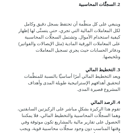
2. السجل
ات المحاسبية
وينبغي على كل منظَّمة أن تحتفظ بسجل دقيق وكامل
لكل المعاملات المالية التي تجري، حتى يتسنَّى لها إظهار
كيفية استخدام الأموال. وتشتمل السجلَّات المحاسبية
على المعاملات الورقية المادية (مثل الإيصالات والفواتير)
ودفاتر الحسابات حيث يجري تسجيل المعاملات
وتلخيصها.
3. التخطيط المالي
ويعد التخطيط المالي أمرًا أساسيَّا بالنسبة للمنظَّمات
لتحقيق أهدافهم ال
ستراتيجية طويلة المدى وأهداف
المشروع قصيرة المدى.
4. الرصد المالي
تقوم هذا الركيزة بشكلٍ مباشر على الركيزتين السابقتين،
وهما السجلَّات المحاسبية والتخطيط المالي، فلا يمكننا
الحصول على تقارير مالية بالمشاريع تكون موثوقة وفي
وقتها المناسب دون وجود سجلَّات محاسبية قوية، ويجب