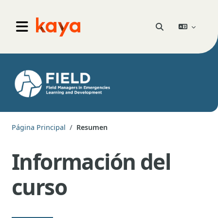
Salta al contenido principal
Go to home
Selector de búsqu
Panel lateral
Página Principal
Resumen
Información del
curso