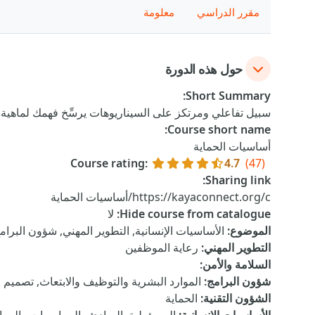
مقرر الدراسي
معلومة
حول هذه الدورة
:
Short Summary
سبيل تفاعلي ومرتكز على السيناريوهات يرسِّخ فهمك لماهية ال
:
Course short name
أساسيات الحماية
Course rating
:
4.7
(47)
:
Sharing link
https://kayaconnect.org/c/أساسيات الحماية
Hide course from catalogue
:
لا
الموضوع
:
الأساسيات الإنسانية, التطوير المهني, شؤون البرام
التطوير المهني
:
رعاية الموظفين
السلامة والأمن
:
شؤون البرامج
:
الموارد البشرية والتوظيف والابتعاث, تصميم ا
الشؤون التقنية
:
الحماية