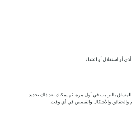
 أو استغلال أو اعتداء
بًا، وتتطلّب كلٌّ منها دراسة لمدة 10- 15 دقيقة. ونوصيك بدراسة المساق بالترتيب في أول مرة، ثم يمكنك بعد ذلك تحديد
هيم والحقائق والأشكال والقصص في أي وقت.