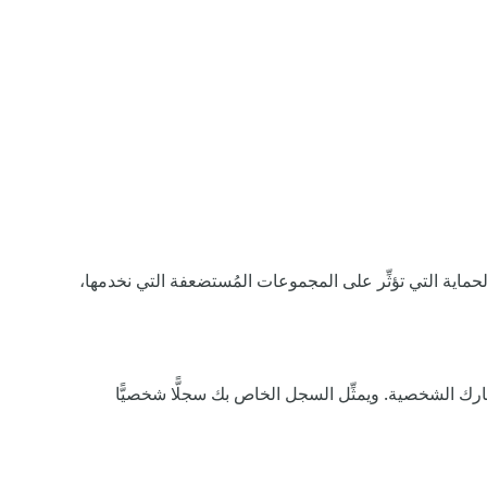
اية التي تؤثِّر على المجموعات المُستضعفة التي نخدمها،
رك الشخصية. ويمثِّل السجل الخاص بك سجلًّا شخصيًّا