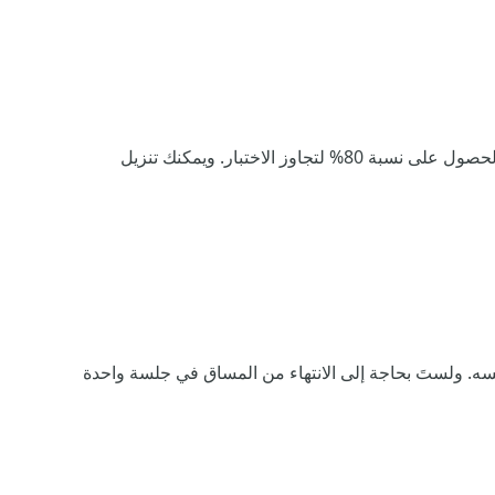
نعم، ستتمكن من الحصول على شهادة عند إنهاء جميع وحدات المساق واجتياز الاختبار في نهاية المساق. وتحتاج إلى الحصول على نسبة 80% لتجاوز الاختبار. ويمكنك تنزيل
ولستَ بحاجة إلى الانتهاء من المساق في جلسة واحدة