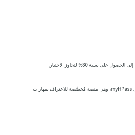
نسبة 80% لتجاوز الاختبار.
يشبه الوسام الرقمي الشهادة، إلا أنه يمكن تخزينه وعرضه ومشاركته عبر الإنترنت. ويمكنك إنشاء حافظة أوسمة على myHPass، وهي منصة مُخصَّصة للاعتراف بمهارات