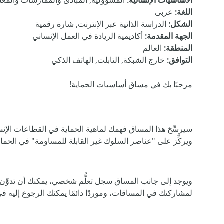
الأساسيات الإنسانية
:
المسؤولية, المبادئ والممارسات والمعاي
اللغة
:
عربى
الشكل
:
الدراسة الذاتية عبر الإنترنت, شارة رقمية
الجهة المقدمة
:
أكاديمية الريادة في العمل الإنساني
المنطقة
:
العالم
التوافق
:
خارج الشبكة, التابلت, الهاتف الذكي
مرحبًا بك في مساق أساسيات الحماية!
سيرسِّخ هذا المساق فهمك لماهية الحماية في القطاعات الإنس
ويركِّز على "عناصر السلوك غير القابلة للمساومة" في الحماي
ويوجد إلى جانب المساق سجل تعلُّم شخصي، يمكنك أن تدوِّن ف
لمشاركتك في المساقات، وموردًا دائمًا يمكنك الرجوع إليه 