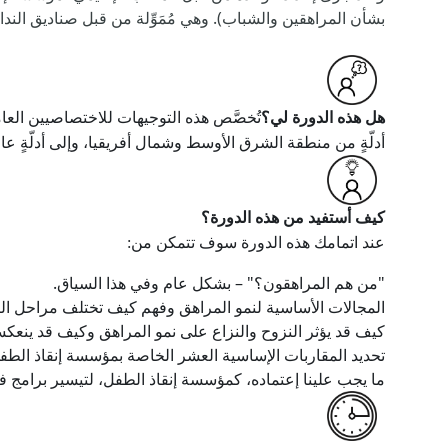
بشأن المراهقين والشباب). وهي مُمَوِّلة من قبل صناديق الند
هل هذه الدورة لي؟
تُخصَّص هذه التوجيهات للاختصاصيين العام
أدلّةٍ من منطقة الشرق الأوسط وشمال أفريقيا، وإلى أدلّةٍ عالمية أيضًا. وتشكّل المقاربات الأساسية الـ10
كيف أستفيد من هذه الدورة؟
عند اتمامك هذه الدورة سوف تتمكن من:
"من هم المراهقون؟" – بشكل عام وفي هذا السياق.
المجالات الأساسية لنمو المراهق وفهم كيف تختلف مراحل النمو
كيف قد يؤثر النزوح والنزاع على نمو المراهق وكيف قد ينعك
تحديد المقاربات الإساسية العشر الخاصة بمؤسسة إنقاذ الطف
ما يجب علينا إعتماده، كمؤسسة إنقاذ الطفل، لتيسير برامج فع