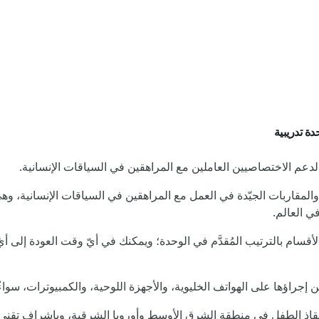
ة تدريبية
لدعم الاختصاصيين العاملين مع المراهقين في السياقات الإنسانية.
ت والمقاربات الجيّدة في العمل مع المراهقين في السياقات الإنسانية
في العالم.
ننصحك باتّباع الأقسام بالترتيب المُقدَّم في الوحدة؛ ويمكنك في أيّ وقت العودة إ
يمكن إجراؤها على الهواتف الخليوية، والأجهزة اللوحية، والكمبيوترات، سوا
قاذ الطفل في منطقة الشرق الأوسط وأوروبا الشرقية، وبإشراف تقني م