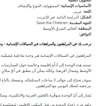
الشؤون التقنية
:
الأساسيات الإنسانية
:
المسؤولية, التنوع والإنصاف
اللغة
:
عربى
الشكل
:
الدراسة الذاتية عبر الإنترنت
الجهة المقدمة
:
Save the Children
المنطقة
:
العالم, الشرق الأوسط
التوافق
:
نرحب بك في المراهقون والمراهقات في السياقات الإنسانية – وحد
المراهقون في السياقات الإنسانية هي وحدة تفاعلية مُصمَّمة 
تستند هذه الوحدة إلى أدلّةٍ إقليمية وعالمية حول الممارسا
الأوسط وشمال أفريقيا، ولكنّه يمكن أن ينطبق في أيّ مكانٍ 
سوف تحتاج إلى حوالى 3 ساعات لاستكماله. و
مرجعية لعملك اليومي مع المراهقين.
يُشار إلى أنّ الوحدة متوفّرة باللغتَين العربية والانكليزية، و
ولقد جرى إعداد الوحدة من قبل المكتب الإقليمي لمؤسّسة إن