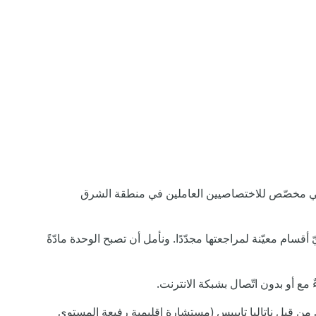
، وهي مخصّص للاختصاصيين العاملين في منطقة الشرق
لى أيّ أقسام معيّنة لمراجعتها مجدّدًا. ونأمل أن تصبح الوحدة مادّةً
ءٌ مع أو بدون اتّصال بشبكة الانترنت.
ن قبل ناتاليا تابييس (مستشارة إقليمية رفيعة المستوى