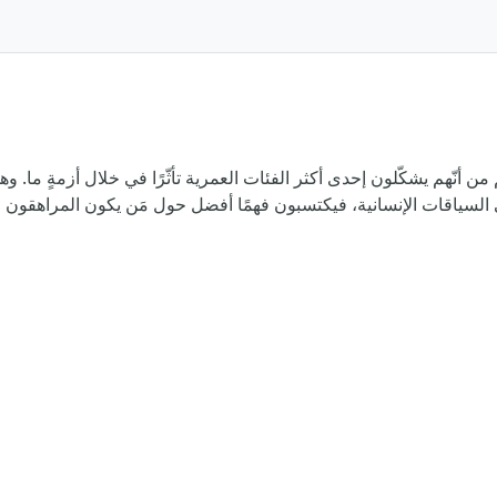
م من أنّهم يشكّلون إحدى أكثر الفئات العمرية تأثّرًا في خلال أزمةٍ ما.
لسياقات الإنسانية، فيكتسبون فهمًا أفضل حول مَن يكون المراهقون ول