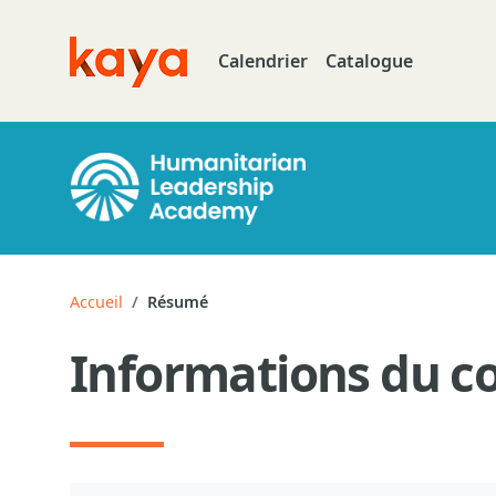
Aller au contenu principal
Calendrier
Catalogue
Go to home
Accueil
Résumé
Informations du c