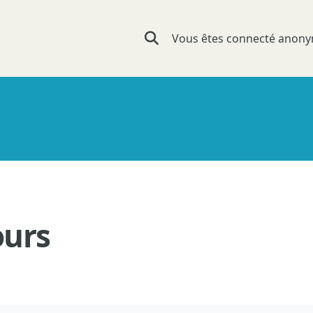
Vous êtes connecté ano
Activer/désactiver la saisie de rec
ours