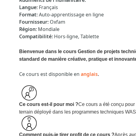
Rudiments de l'humanitaire
:
Langue
:
Français
Format
:
Auto-apprentissage en ligne
Fournisseur
:
Oxfam
Région
:
Mondiale
Compatibilité
:
Hors-ligne, Tablette
Bienvenue dans le cours Gestion de projets tech
standard de manière créative, pratique et innovante
Ce cours est disponible en
anglais
.
Ce cours est-il pour moi ?
Ce cours a été conçu pour 
terrain déployé dans les programmes techniques WA
Après avo
Comment puis-je tirer profit de ce cours ?