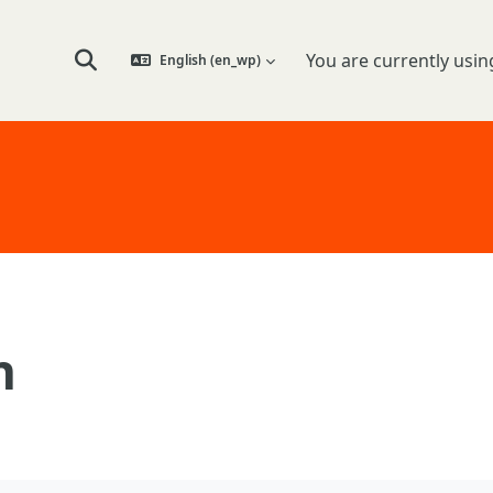
You are currently usin
English ‎(en_wp)‎
Toggle search input
n