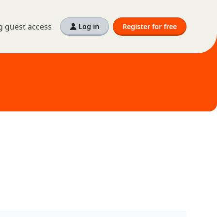
g guest access
Log in
Register for free