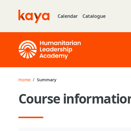
Skip to main content
Calendar
Catalogue
Go to home
Home
Summary
Course informatio