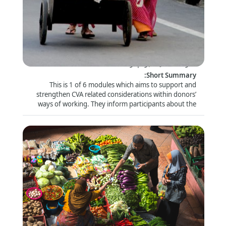
Donor Module 5 - Donors' role in influencing
quality CVA
الشكل
:
الدراسة الذاتية عبر الإنترنت
:
Short Summary
This is 1 of 6 modules which aims to support and
strengthen CVA related considerations within donors’
ways of working. They inform participants about the
latest trends and debates and look closely at specific
topics (e.g. risk management and compliance) that are
of particular relevance for this audience.
Donor Module 6 - Collaborative cash delivery
الشكل
: