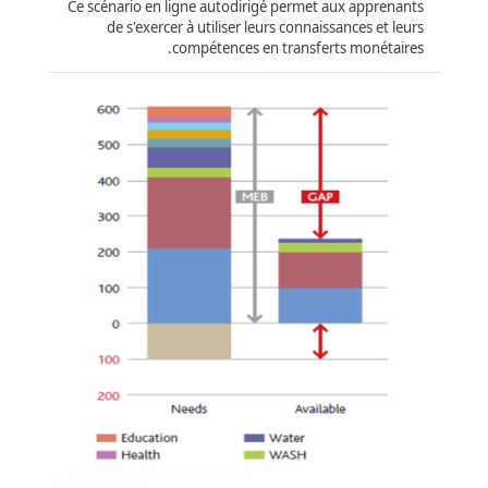
Ce scénario en ligne autodirigé permet aux apprenants
de s'exercer à utiliser leurs connaissances et leurs
compétences en transferts monétaires.
المنطقة
العالم
(533)
آسيا والمحيط الهادئ
(8)
أفريقيا
(9)
الشرق الأوسط
(15)
أمريكا اللاتينية ومنطقة البحر الكاريبي
(4)
سلة الإنفاق بحدها الأدنى وتحليل الفجوة وحساب
التوافق
قيمة الحوالة
خارج الشبكة
(364)
الشكل
:
الدراسة الذاتية عبر الإنترنت
التابلت
(493)
:
Short Summary
الهاتف الذكي
(489)
ستعرّفك هذه الدورة بسلة الإنفاق بحدها الأدنى وتحليل الفجوة
وستتناول كيفية حساب قيم الحوالة