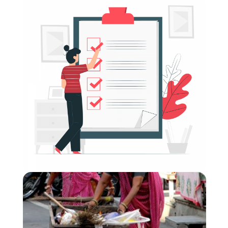
Donor Modules (CVA) Compilation: Modules 1
- 6
الشكل
:
الدراسة الذاتية عبر الإنترنت
:
Short Summary
The donor modules aim to support and strengthen
Cash and Voucher Assistance (CVA) related
considerations within donors’ ways of working. They
inform participants about the latest trends and
debates and look closely at specific topics (e.g. risk
management and compliance) that are of particular
relevance for this audience.