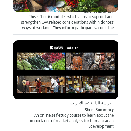
الدراسة الذاتية عبر الإنترنت
:
Short Summary
This is 1 of 6 modules which aims to support and
strengthen CVA related considerations within donors’
ways of working. They inform participants about the
latest trends and debates and look closely at specific
topics (e.g. risk management and compliance) that are
of particular relevance for this audience.
Introduction to Market Analysis
الشكل
:
الدراسة الذاتية عبر الإنترنت
:
Short Summary
An online self-study course to learn about the
importance of market analysis for humanitarian
development.